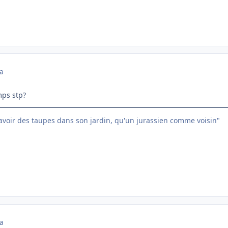
a
mps stp?
 avoir des taupes dans son jardin, qu'un jurassien comme voisin"
a