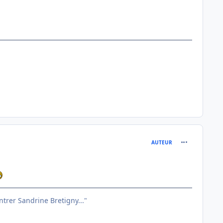
comment_791
AUTEUR
entrer Sandrine Bretigny..."