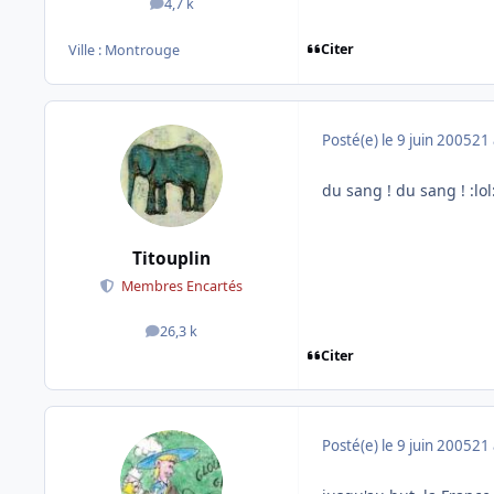
4,7 k
messages
Citer
Ville :
Montrouge
Posté(e)
le 9 juin 2005
21 
du sang ! du sang ! :lol
Titouplin
Membres Encartés
26,3 k
messages
Citer
Posté(e)
le 9 juin 2005
21 