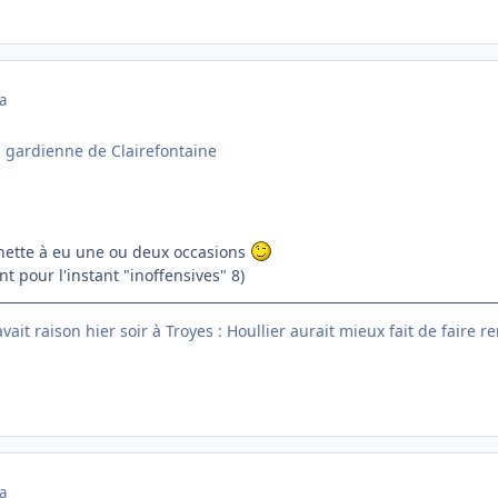
a
a gardienne de Clairefontaine
inette à eu une ou deux occasions
t pour l'instant "inoffensives" 8)
ait raison hier soir à Troyes : Houllier aurait mieux fait de faire r
a