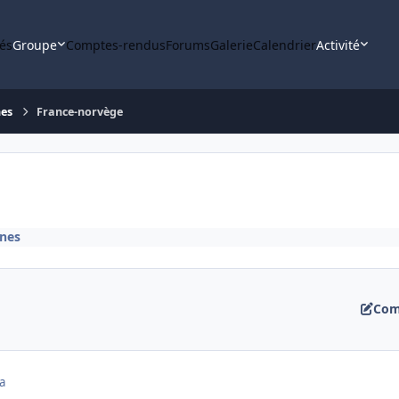
tés
Groupe
Comptes-rendus
Forums
Galerie
Calendrier
Activité
nes
France-norvège
nes
Com
a