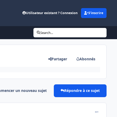
Utilisateur existant ? Connexion
S’inscrire
Search...
Partager
Abonnés
mencer un nouveau sujet
Répondre à ce sujet
comment_791