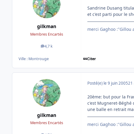
Sandrine Dusang titula
et c'est parti pour le s
gilkman
merci Gaghoo :"Gillou av
Membres Encartés
4,7 k
messages
Citer
Ville :
Montrouge
Posté(e)
le 9 juin 2005
21 
20ème: but pour la Fra
c'est Mugneret-Béghé 
une balle en retrait m
gilkman
Membres Encartés
merci Gaghoo :"Gillou av