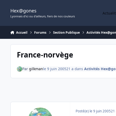
Aller au contenu
Hex@gones
Actuali
Lyonnais d'ici ou d'ailleurs, fiers de nos couleurs
Accueil
Forums
Section Publique
Activités Hex@go
France-norvège
Par
gilkman
le 9 juin 2005
21 a
dans
Activités Hex@go
Posté(e)
le 9 juin 2005
21 