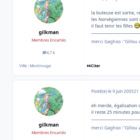
la buteuse est sortie,
les Norvégiennes sont 
il faut tenir les filles
gilkman
Membres Encartés
merci Gaghoo :"Gillou av
4,7 k
messages
Citer
Ville :
Montrouge
Posté(e)
le 9 juin 2005
21 
eh merde, égalisation 
il reste 25 minutes po
gilkman
merci Gaghoo :"Gillou av
Membres Encartés