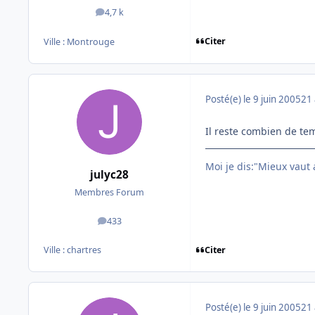
4,7 k
messages
Citer
Ville :
Montrouge
Posté(e)
le 9 juin 2005
21 
Il reste combien de te
Moi je dis:"Mieux vaut
julyc28
Membres Forum
433
messages
Citer
Ville :
chartres
Posté(e)
le 9 juin 2005
21 