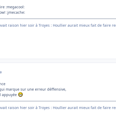
ire :megacool:
how! :jmecache:
ait raison hier soir à Troyes : Houllier aurait mieux fait de faire r
a
nce
qui marque sur une erreur déffensive,
al appuyée
ait raison hier soir à Troyes : Houllier aurait mieux fait de faire r