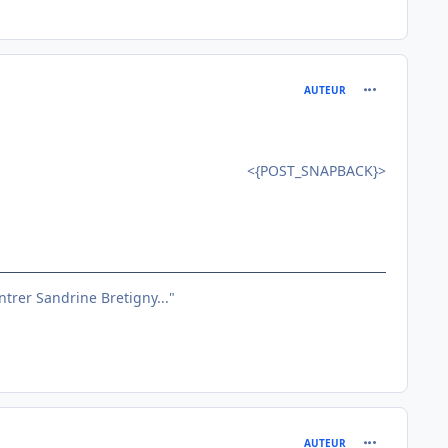
comment_791
AUTEUR
<{POST_SNAPBACK}>
entrer Sandrine Bretigny..."
comment_791
AUTEUR