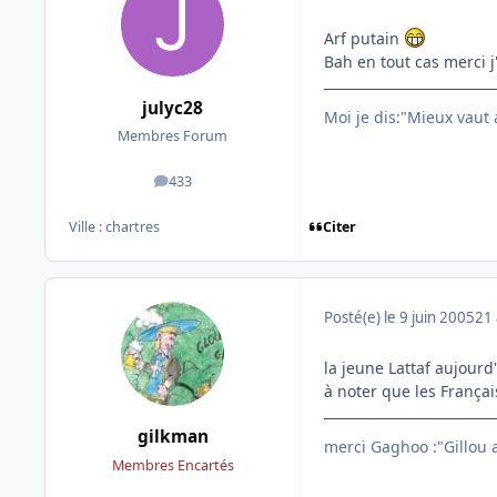
Arf putain
Bah en tout cas merci j
julyc28
Moi je dis:"Mieux vaut
Membres Forum
433
messages
Citer
Ville :
chartres
Posté(e)
le 9 juin 2005
21 
la jeune Lattaf aujourd
à noter que les Françai
gilkman
merci Gaghoo :"Gillou av
Membres Encartés