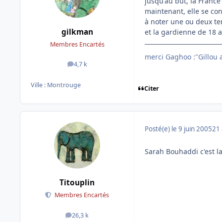
jusqu'au but, la France
maintenant, elle se co
à noter une ou deux ten
gilkman
et la gardienne de 18 
Membres Encartés
merci Gaghoo :"Gillou av
4,7 k
messages
Ville :
Montrouge
Citer
Posté(e)
le 9 juin 2005
21 
Sarah Bouhaddi c'est l
Titouplin
Membres Encartés
26,3 k
messages