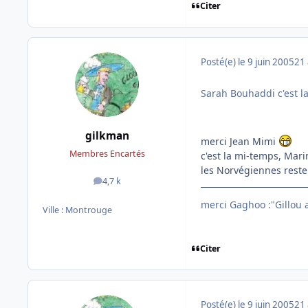
Citer
Posté(e)
le 9 juin 2005
21 
Sarah Bouhaddi c'est l
gilkman
merci Jean Mimi
Membres Encartés
c'est la mi-temps, Mar
les Norvégiennes resten
4,7 k
messages
merci Gaghoo :"Gillou av
Ville :
Montrouge
Citer
Posté(e)
le 9 juin 2005
21 