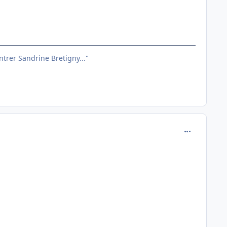
entrer Sandrine Bretigny..."
comment_791