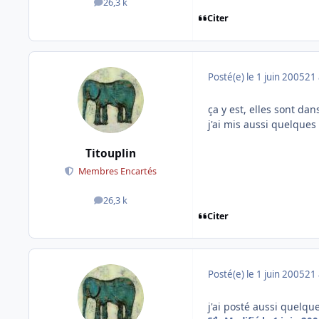
26,3 k
messages
Citer
Posté(e)
le 1 juin 2005
21 
ça y est, elles sont dan
j'ai mis aussi quelques
Titouplin
Membres Encartés
26,3 k
messages
Citer
Posté(e)
le 1 juin 2005
21 
j'ai posté aussi quelque