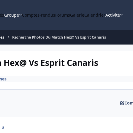
tés
Groupe
Comptes-rendus
Forums
Galerie
Calendrier
Activité
nes
Recherche Photos Du Match Hex@ Vs Esprit Canaris
 Hex@ Vs Esprit Canaris
nes
Com
1 a