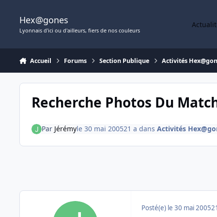
Aller au contenu
Hex@gones
Actuali
Lyonnais d'ici ou d'ailleurs, fiers de nos couleurs
Accueil
Forums
Section Publique
Activités Hex@go
Recherche Photos Du Match
Par
Jérémy
le 30 mai 2005
21 a
dans
Activités Hex@go
Posté(e)
le 30 mai 2005
2