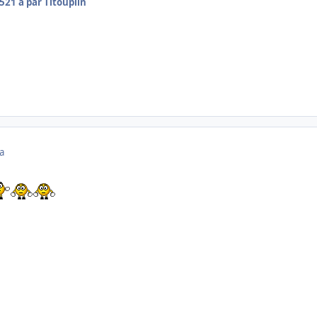
05
21 a
par Titouplin
a