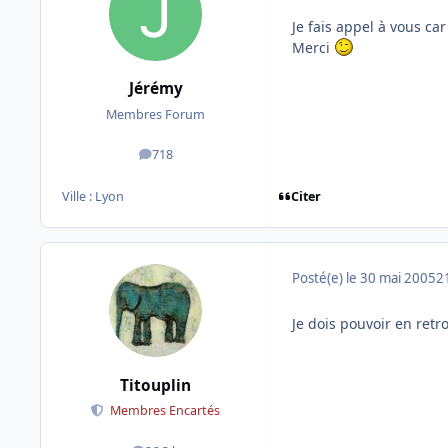
Je fais appel à vous car
Merci
Jérémy
Membres Forum
718
messages
Citer
Ville :
Lyon
Posté(e)
le 30 mai 2005
2
Je dois pouvoir en ret
Titouplin
Membres Encartés