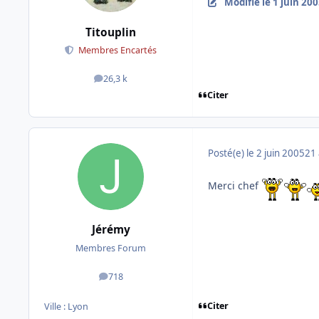
Modifié
le 1 juin 20
Titouplin
Membres Encartés
26,3 k
messages
Citer
Posté(e)
le 2 juin 2005
21 
Merci chef
Jérémy
Membres Forum
718
messages
Citer
Ville :
Lyon