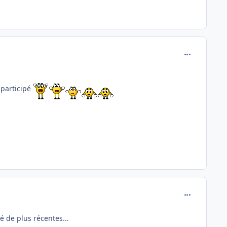
comment_780
 participé
comment_780
vé de plus récentes...