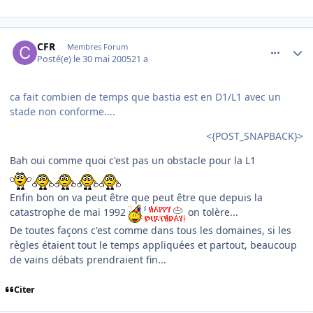
comment_77654
Author stats
CFR
Membres Forum
Posté(e)
le 30 mai 2005
21 a
ca fait combien de temps que bastia est en D1/L1 avec un
stade non conforme....
<{POST_SNAPBACK}>
Bah oui comme quoi c'est pas un obstacle pour la L1
Enfin bon on va peut être que peut être que depuis la
catastrophe de mai 1992
on tolère...
De toutes façons c'est comme dans tous les domaines, si les
règles étaient tout le temps appliquées et partout, beaucoup
de vains débats prendraient fin...
Citer