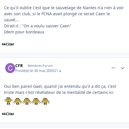
Ce qu'il oublie c'est que le sauvetage de Nantes n'a rien à voir
avec son club, si le FCNA avait plongé ce serait Caen le
sauvé...
Dirait-il : "On a voulu sauver Caen"
Idem pour bordeaux
Citer
comment_77639
Author stats
CFR
Membres Forum
Posté(e)
le 30 mai 2005
21 a
Oui ben pareil Gael, quand j'ai entendu qu'il a dit ça, c'est
triste mais c'est révélateur de la mentalité de certains ici
Citer