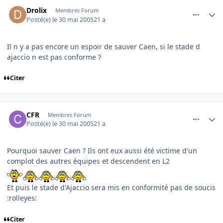
comment_77645
Author stats
Drolix
Membres Forum
Posté(e)
le 30 mai 2005
21 a
Il n y a pas encore un espoir de sauver Caen, si le stade d
ajaccio n est pas conforme ?
Citer
comment_77646
Author stats
CFR
Membres Forum
Posté(e)
le 30 mai 2005
21 a
Pourquoi sauver Caen ? Ils ont eux aussi été victime d'un
complot des autres équipes et descendent en L2
Et puis le stade d'Ajaccio sera mis en conformité pas de soucis
:rolleyes:
Citer