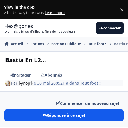
Aller au contenu
View in the app
×
Di
A better way to browse.
Learn more
.
Hex@gones
Se connecter
Lyonnais d'ici ou d'ailleurs, fiers de nos couleurs
Accueil
Forums
Section Publique
Tout foot !
Bastia E
Bastia En L2...
Partager
Abonnés
Par
$ynop$
le 30 mai 2005
21 a
dans
Tout foot !
Commencer un nouveau sujet
Répondre à ce sujet