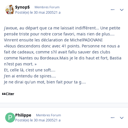
comment_77628
Author stats
$ynop$
Membres Forum
Posté(e)
le 30 mai 2005
21 a
j'avoue, au départ que ca me laissait indifférent... Une petite
pensée triste pour notre corse favori, mais rien de plus....
Vinrent ensuite les déclaration de MichelPADOVANI
«Nous descendons donc avec 41 points. Personne ne nous a
fait de cadeaux, comme s?il avait fallu sauver des clubs
comme Nantes ou Bordeaux.Mais je le dis haut et fort, Bastia
n?est pas mort. »
Et, celle là, c'est une soft....
J'en ai entendu de spires....
Je ne dirai qu'un mot, bien fait pour ta g....
Citer
comment_77630
Author stats
Philippe
Membres Forum
Posté(e)
le 30 mai 2005
21 a