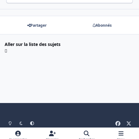
Partager
Abonnés
Aller sur la liste des sujets
Light Mode
Mode sombre
System Preference
f
x
a
Langue
Politique de confidentialité
Nous contacter
c