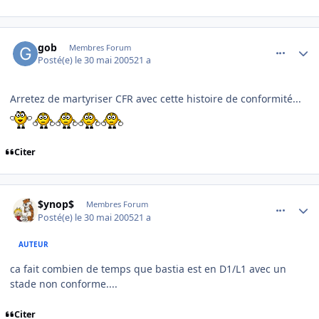
comment_77649
Author stats
gob
Membres Forum
Posté(e)
le 30 mai 2005
21 a
Arretez de martyriser CFR avec cette histoire de conformité...
Citer
comment_77652
Author stats
$ynop$
Membres Forum
Posté(e)
le 30 mai 2005
21 a
AUTEUR
ca fait combien de temps que bastia est en D1/L1 avec un
stade non conforme....
Citer