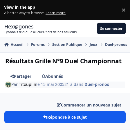
Aller au contenu
View in the app
×
Di
A better way to browse.
Learn more
.
Hex@gones
Se connecter
Lyonnais d'ici ou d'ailleurs, fiers de nos couleurs
Accueil
Forums
Section Publique
Jeux
Duel-pronos
Résultats Grille N°9 Duel Championnat
Partager
Abonnés
Par
Titouplin
le 15 mai 2005
21 a
dans
Duel-pronos
Commencer un nouveau sujet
Répondre à ce sujet