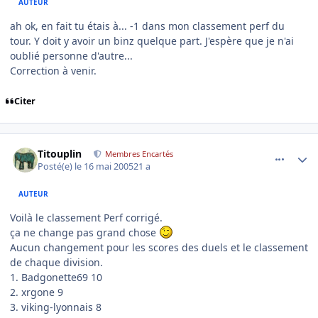
AUTEUR
ah ok, en fait tu étais à... -1 dans mon classement perf du
tour. Y doit y avoir un binz quelque part. J'espère que je n'ai
oublié personne d'autre...
Correction à venir.
Citer
comment_75786
Author stats
Titouplin
Membres Encartés
Posté(e)
le 16 mai 2005
21 a
AUTEUR
Voilà le classement Perf corrigé.
ça ne change pas grand chose
Aucun changement pour les scores des duels et le classement
de chaque division.
1. Badgonette69 10
2. xrgone 9
3. viking-lyonnais 8