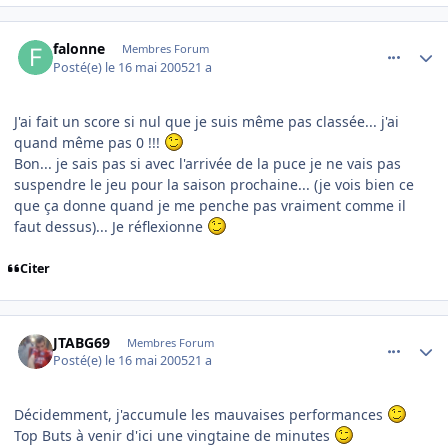
comment_75748
Author stats
falonne
Membres Forum
Posté(e)
le 16 mai 2005
21 a
J'ai fait un score si nul que je suis même pas classée... j'ai
quand même pas 0 !!!
Bon... je sais pas si avec l'arrivée de la puce je ne vais pas
suspendre le jeu pour la saison prochaine... (je vois bien ce
que ça donne quand je me penche pas vraiment comme il
faut dessus)... Je réflexionne
Citer
comment_75766
Author stats
JTABG69
Membres Forum
Posté(e)
le 16 mai 2005
21 a
Décidemment, j'accumule les mauvaises performances
Top Buts à venir d'ici une vingtaine de minutes