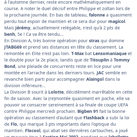
à l'automne dernier, reste encore mathématiquement en
course. A noter le duel décisif entre Philippe et zoltan lors de
la prochaine journée. En bas de tableau,
falonne
a quasiment
perdu tout espoir de maintien et ce sera dur pour
magicol
.
Mais
Jérémy
, actuellement relégable, n'est qu'à 2 pts de
benh
, 5e ! Ca va être tendu...
En Division A, très bonne opération pour
stras
qui domine
JTABG69
et prend ses distances en tête du classement. La
remontée en Elite n'est pas loin.
T-Max
bat
Lensomaniaque
et
le double pour la 2e place, tandis que de
Titouplin
à
Tommy
Bond
, une pleïade de concurrents reste en lice pour une
montée en l'arrache dans les derniers tours.
JAC
semble en
revanche bien parti pour accompagner
Alaingol
dans la
division inférieure...
La Division B sourit à
Lolotte
, décidément inarrêtable en cette
fin de saison. Avec la (re)montée quasiment en poche, elle va
pouvoir se consacrer sereinement à sa finale de coupe UEFA
contre Philippe mercredi prochain.
Bigben 91
fait la bonne
opération au classement d'autant que
Flashback
a subi la loi
de
Flo
, qui marque 3 pts importants dans l'optique du
maintien.
Flocool
, qui abat ses dernières cartouches, a joué
un mauvais tour à
Section Mai 2002
, pendant que
labellette