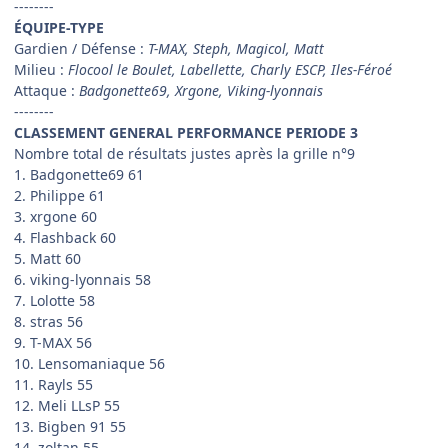
--------
ÉQUIPE-TYPE
Gardien / Défense :
T-MAX, Steph, Magicol, Matt
Milieu :
Flocool le Boulet, Labellette, Charly ESCP, Iles-Féroé
Attaque :
Badgonette69, Xrgone, Viking-lyonnais
--------
CLASSEMENT GENERAL PERFORMANCE PERIODE 3
Nombre total de résultats justes après la grille n°9
1. Badgonette69 61
2. Philippe 61
3. xrgone 60
4. Flashback 60
5. Matt 60
6. viking-lyonnais 58
7. Lolotte 58
8. stras 56
9. T-MAX 56
10. Lensomaniaque 56
11. Rayls 55
12. Meli LLsP 55
13. Bigben 91 55
14. zoltan 55