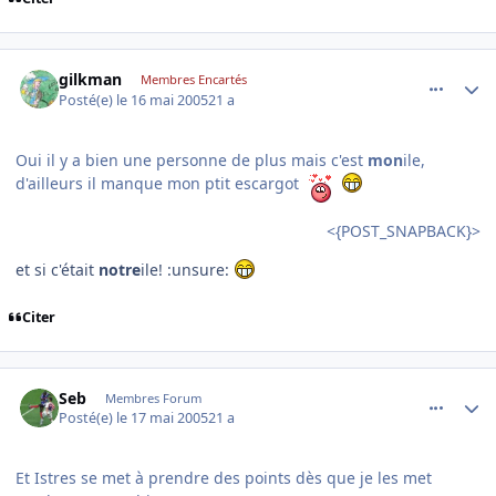
comment_75868
Author stats
gilkman
Membres Encartés
Posté(e)
le 16 mai 2005
21 a
Oui il y a bien une personne de plus mais c'est
mon
ile,
d'ailleurs il manque mon ptit escargot
<{POST_SNAPBACK}>
et si c'était
notre
ile! :unsure:
Citer
comment_75908
Author stats
Seb
Membres Forum
Posté(e)
le 17 mai 2005
21 a
Et Istres se met à prendre des points dès que je les met