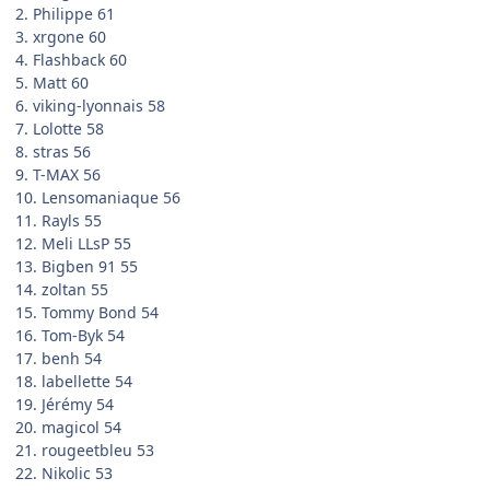
2. Philippe 61
3. xrgone 60
4. Flashback 60
5. Matt 60
6. viking-lyonnais 58
7. Lolotte 58
8. stras 56
9. T-MAX 56
10. Lensomaniaque 56
11. Rayls 55
12. Meli LLsP 55
13. Bigben 91 55
14. zoltan 55
15. Tommy Bond 54
16. Tom-Byk 54
17. benh 54
18. labellette 54
19. Jérémy 54
20. magicol 54
21. rougeetbleu 53
22. Nikolic 53