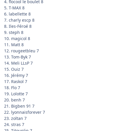
4. flocool le boulet 8
5. T-MAX 8
6. labellette 8
7. charly escp 8
8. Iles-Féroé 8
9. steph 8
10. magicol 8
11. Matt 8
12. rougeetbleu 7
13. Tom-Byk 7
14. Meli LLsP 7
15. Ouiz 7
16. Jérémy 7
17. Raskol 7
18. Flo 7
19. Lolotte 7
20. benh 7
21. Bigben 91 7
22. lyonnaisforever 7
23. zoltan 7
24. stras 7
25. Titouplin 7