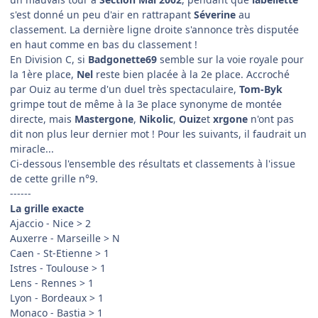
s'est donné un peu d'air en rattrapant
Séverine
au
classement. La dernière ligne droite s'annonce très disputée
en haut comme en bas du classement !
En Division C, si
Badgonette69
semble sur la voie royale pour
la 1ère place,
Nel
reste bien placée à la 2e place. Accroché
par Ouiz au terme d'un duel très spectaculaire,
Tom-Byk
grimpe tout de même à la 3e place synonyme de montée
directe, mais
Mastergone
,
Nikolic
,
Ouiz
et
xrgone
n'ont pas
dit non plus leur dernier mot ! Pour les suivants, il faudrait un
miracle...
Ci-dessous l'ensemble des résultats et classements à l'issue
de cette grille n°9.
------
La grille exacte
Ajaccio - Nice > 2
Auxerre - Marseille > N
Caen - St-Etienne > 1
Istres - Toulouse > 1
Lens - Rennes > 1
Lyon - Bordeaux > 1
Monaco - Bastia > 1