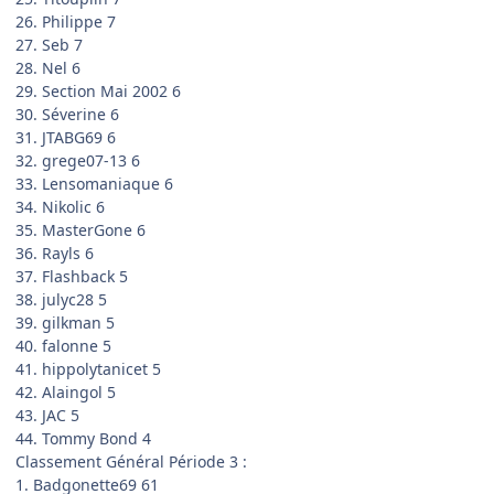
26. Philippe 7
27. Seb 7
28. Nel 6
29. Section Mai 2002 6
30. Séverine 6
31. JTABG69 6
32. grege07-13 6
33. Lensomaniaque 6
34. Nikolic 6
35. MasterGone 6
36. Rayls 6
37. Flashback 5
38. julyc28 5
39. gilkman 5
40. falonne 5
41. hippolytanicet 5
42. Alaingol 5
43. JAC 5
44. Tommy Bond 4
Classement Général Période 3 :
1. Badgonette69 61