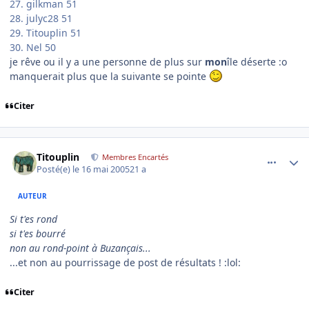
27. gilkman 51
28. julyc28 51
29. Titouplin 51
30. Nel 50
je rêve ou il y a une personne de plus sur
mon
île déserte :o
manquerait plus que la suivante se pointe
Citer
comment_75744
Author stats
Titouplin
Membres Encartés
Posté(e)
le 16 mai 2005
21 a
AUTEUR
Si t'es rond
si t'es bourré
non au rond-point à Buzançais...
...et non au pourrissage de post de résultats ! :lol:
Citer