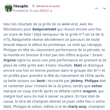
comment_75736
Author stats
Titouplin
Membres Encartés
Posté(e)
le 15 mai 2005
21 a
Voici les résultats de la grille de ce week-end, avec les
félicitations pour
Badgonette69
qui réussit encore une fois
un score de folie ! Déjà vainqueur de la grille n°7 (et 2e de la
n°5), Badgonette réalise décidément un parcours de toute
beauté depuis le début du printemps. La voilà qui ratrappe
Philippe en tête du classement performance de la période, et
la montée en Division B n'est pas loin d'être acquise ! :bravo:
Xrgone
signe lui aussi une jolie performance en prenant la 2e
place de cette grille avec 9 bons résultats.
Matt
se distingue
encore une fois en bonne position dans le groupe des 8/11 et
en profite pour prendre la tête du classement de l'Elite après
sa belle victoire sur
benh
! Accroché par
Jérémy
,
Philippe
doit
se contenter pour l'instant de la 2e place, tandis que
zoltan
marque un coup d'arrêt après sa défaite contre
magicol
, qui
malgré tout aura du mal à sauver sa place. En tout état de
cause, le titre de champion devrait se jouer cette fois-ci entre
Matt, Philippe et zoltan, même si le 4e
charly escp
, champion