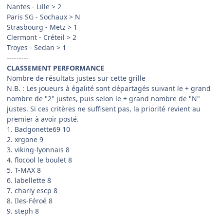
Nantes - Lille > 2
Paris SG - Sochaux > N
Strasbourg - Metz > 1
Clermont - Créteil > 2
Troyes - Sedan > 1
---------
CLASSEMENT PERFORMANCE
Nombre de résultats justes sur cette grille
N.B. : Les joueurs à égalité sont départagés suivant le + grand
nombre de "2" justes, puis selon le + grand nombre de "N"
justes. Si ces critères ne suffisent pas, la priorité revient au
premier à avoir posté.
1. Badgonette69 10
2. xrgone 9
3. viking-lyonnais 8
4. flocool le boulet 8
5. T-MAX 8
6. labellette 8
7. charly escp 8
8. Iles-Féroé 8
9. steph 8