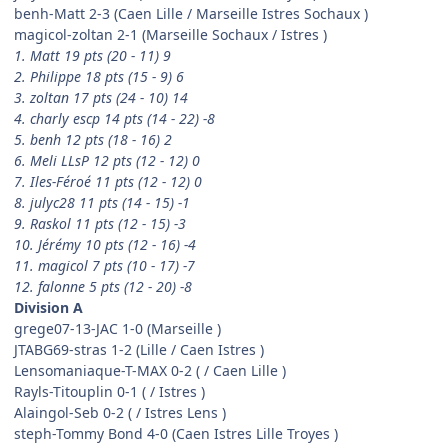
benh-Matt 2-3 (Caen Lille / Marseille Istres Sochaux )
magicol-zoltan 2-1 (Marseille Sochaux / Istres )
1. Matt 19 pts (20 - 11) 9
2. Philippe 18 pts (15 - 9) 6
3. zoltan 17 pts (24 - 10) 14
4. charly escp 14 pts (14 - 22) -8
5. benh 12 pts (18 - 16) 2
6. Meli LLsP 12 pts (12 - 12) 0
7. Iles-Féroé 11 pts (12 - 12) 0
8. julyc28 11 pts (14 - 15) -1
9. Raskol 11 pts (12 - 15) -3
10. Jérémy 10 pts (12 - 16) -4
11. magicol 7 pts (10 - 17) -7
12. falonne 5 pts (12 - 20) -8
Division A
grege07-13-JAC 1-0 (Marseille )
JTABG69-stras 1-2 (Lille / Caen Istres )
Lensomaniaque-T-MAX 0-2 ( / Caen Lille )
Rayls-Titouplin 0-1 ( / Istres )
Alaingol-Seb 0-2 ( / Istres Lens )
steph-Tommy Bond 4-0 (Caen Istres Lille Troyes )