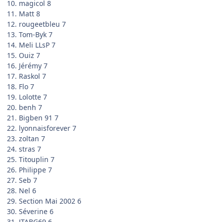
10. magicol 8
11. Matt 8
12. rougeetbleu 7
13. Tom-Byk 7
14. Meli LLsP 7
15. Ouiz 7
16. Jérémy 7
17. Raskol 7
18. Flo 7
19. Lolotte 7
20. benh 7
21. Bigben 91 7
22. lyonnaisforever 7
23. zoltan 7
24. stras 7
25. Titouplin 7
26. Philippe 7
27. Seb 7
28. Nel 6
29. Section Mai 2002 6
30. Séverine 6
31. JTABG69 6