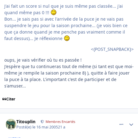
J'ai fait un score si nul que je suis même pas classée... j'ai
quand même pas 0 !!!
Bon... je sais pas si avec l'arrivée de la puce je ne vais pas
suspendre le jeu pour la saison prochaine... (je vois bien ce
que ça donne quand je me penche pas vraiment comme il
faut dessus)... Je réflexionne
<{POST_SNAPBACK}>
oups, je vais vérifier où tu es passée !
J'espère que tu continueras tout de même (si tant est que moi-
même je rempile la saison prochaine 8) ), quitte à faire jouer
la puce à ta place. L'important c'est de participer et de
s'amuser...
Citer
comment_75784
Author stats
Titouplin
Membres Encartés
Posté(e)
le 16 mai 2005
21 a