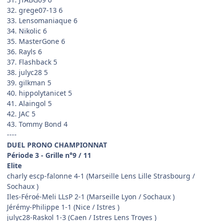
32. grege07-13 6
33. Lensomaniaque 6
34. Nikolic 6
35. MasterGone 6
36. Rayls 6
37. Flashback 5
38. julyc28 5
39. gilkman 5
40. hippolytanicet 5
41. Alaingol 5
42. JAC 5
43. Tommy Bond 4
----
DUEL PRONO CHAMPIONNAT
Période 3 - Grille n°9 / 11
Elite
charly escp-falonne 4-1 (Marseille Lens Lille Strasbourg /
Sochaux )
Iles-Féroé-Meli LLsP 2-1 (Marseille Lyon / Sochaux )
Jérémy-Philippe 1-1 (Nice / Istres )
julyc28-Raskol 1-3 (Caen / Istres Lens Troyes )