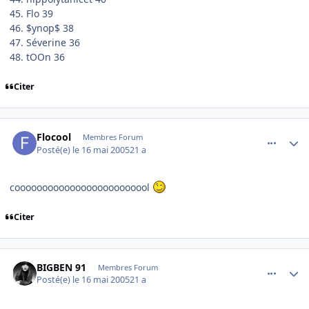
45. Flo 39
46. $ynop$ 38
47. Séverine 36
48. tOOn 36
Citer
comment_75807
Author stats
Flocool
Membres Forum
Posté(e)
le 16 mai 2005
21 a
cooooooooooooooooooooooool
Citer
comment_75839
Author stats
BIGBEN 91
Membres Forum
Posté(e)
le 16 mai 2005
21 a