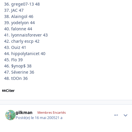
36. grege07-13 48
37. JAC 47
38. Alaingol 46
39. yodelyon 44
40. falonne 44
41. lyonnaisforever 43
42. charly escp 42
43. Ouiz 41
44. hippolytanicet 40
45. Flo 39
46. $ynop$ 38
47. Séverine 36
48. tOOn 36
Citer
comment_75740
Author stats
gilkman
Membres Encartés
Posté(e)
le 16 mai 2005
21 a