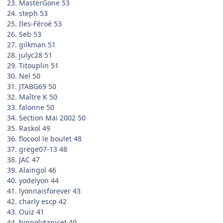
23. MasterGone 53
24. steph 53
25. Iles-Féroé 53
26. Seb 53
27. gilkman 51
28. julyc28 51
29. Titouplin 51
30. Nel 50
31. JTABG69 50
32. Maître K 50
33. falonne 50
34. Section Mai 2002 50
35. Raskol 49
36. flocool le boulet 48
37. grege07-13 48
38. JAC 47
39. Alaingol 46
40. yodelyon 44
41. lyonnaisforever 43
42. charly escp 42
43. Ouiz 41
44. hippolytanicet 40