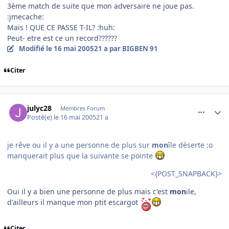
3ème match de suite que mon adversaire ne joue pas.
:jmecache:
Mais ! QUE CE PASSE T-IL? :huh:
Peut- etre est ce un record??????
Modifié
le 16 mai 2005
21 a
par BIGBEN 91
Citer
comment_75867
Author stats
julyc28
Membres Forum
Posté(e)
le 16 mai 2005
21 a
je rêve ou il y a une personne de plus sur
mon
île déserte :o
manquerait plus que la suivante se pointe
<{POST_SNAPBACK}>
Oui il y a bien une personne de plus mais c'est
mon
ile,
d'ailleurs il manque mon ptit escargot
Citer