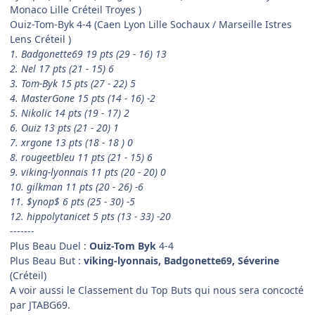
Monaco Lille Créteil Troyes )
Ouiz-Tom-Byk 4-4 (Caen Lyon Lille Sochaux / Marseille Istres
Lens Créteil )
1. Badgonette69 19 pts (29 - 16) 13
2. Nel 17 pts (21 - 15) 6
3. Tom-Byk 15 pts (27 - 22) 5
4. MasterGone 15 pts (14 - 16) -2
5. Nikolic 14 pts (19 - 17) 2
6. Ouiz 13 pts (21 - 20) 1
7. xrgone 13 pts (18 - 18 ) 0
8. rougeetbleu 11 pts (21 - 15) 6
9. viking-lyonnais 11 pts (20 - 20) 0
10. gilkman 11 pts (20 - 26) -6
11. $ynop$ 6 pts (25 - 30) -5
12. hippolytanicet 5 pts (13 - 33) -20
-------
Plus Beau Duel :
Ouiz-Tom Byk
4-4
Plus Beau But :
viking-lyonnais, Badgonette69, Séverine
(Créteil)
A voir aussi le Classement du Top Buts qui nous sera concocté
par JTABG69.