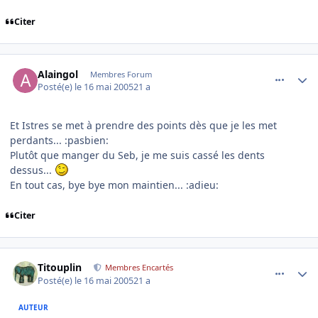
Citer
comment_75780
Author stats
Alaingol
Membres Forum
Posté(e)
le 16 mai 2005
21 a
Et Istres se met à prendre des points dès que je les met
perdants... :pasbien:
Plutôt que manger du Seb, je me suis cassé les dents
dessus...
En tout cas, bye bye mon maintien... :adieu:
Citer
comment_75783
Author stats
Titouplin
Membres Encartés
Posté(e)
le 16 mai 2005
21 a
AUTEUR