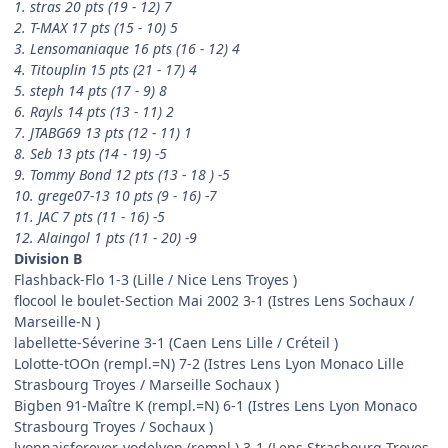
1. stras 20 pts (19 - 12) 7
2. T-MAX 17 pts (15 - 10) 5
3. Lensomaniaque 16 pts (16 - 12) 4
4. Titouplin 15 pts (21 - 17) 4
5. steph 14 pts (17 - 9) 8
6. Rayls 14 pts (13 - 11) 2
7. JTABG69 13 pts (12 - 11) 1
8. Seb 13 pts (14 - 19) -5
9. Tommy Bond 12 pts (13 - 18 ) -5
10. grege07-13 10 pts (9 - 16) -7
11. JAC 7 pts (11 - 16) -5
12. Alaingol 1 pts (11 - 20) -9
Division B
Flashback-Flo 1-3 (Lille / Nice Lens Troyes )
flocool le boulet-Section Mai 2002 3-1 (Istres Lens Sochaux /
Marseille-N )
labellette-Séverine 3-1 (Caen Lens Lille / Créteil )
Lolotte-tOOn (rempl.=N) 7-2 (Istres Lens Lyon Monaco Lille
Strasbourg Troyes / Marseille Sochaux )
Bigben 91-Maître K (rempl.=N) 6-1 (Istres Lens Lyon Monaco
Strasbourg Troyes / Sochaux )
lyonnaisforever-yodelyon (rempl.) 3-1 (Lens Strasbourg Troyes