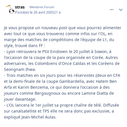
comment_73338
Author stats
stras
Membres Forum
Posté(e)
le 26 avril 2005
21 a
Je vous propose un nouveau post que vous pourrez alimenter
avec tout ce que vous trouverez comme infos sur l'OL, en
marge des matches de compétitions de l'équipe de L1, du
style, trouvé dans FF :
- Lyon retrouvera le PSV Eindoven le 20 juillet à Sowon, à
l'occasion de la coupe de la paix organisée en Corée. Autres
adversaires, les Colombiens d'Once Caldas et les Coréens de
Seongnam Ihwa.
- Trois matches en six jours pour les réservistes (deux en CFA
et la demi-finale de la coupe Gambardella, avec Hatem Ben
Arfa et Karim Benzema, ce qui donnera l'occasion à des
joueurs comme Bergougnoux ou encore Lamine Diatta de
jouer davantage.
- L'OL lancera le 1er juillet sa propre chaîne de télé. Diffusée
sur canalsatellite et TPS elle ne sera donc pas exclusive, a
expliqué Jean-Michel Aulas.