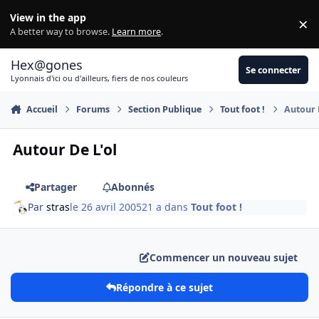
Aller au contenu
View in the app
×
Di
A better way to browse.
Learn more
.
Hex@gones
Se connecter
Lyonnais d'ici ou d'ailleurs, fiers de nos couleurs
Accueil
Forums
Section Publique
Tout foot !
Autour D
Autour De L'ol
Partager
Abonnés
Par
stras
le 26 avril 2005
21 a
dans
Tout foot !
Commencer un nouveau sujet
Répondre à ce sujet