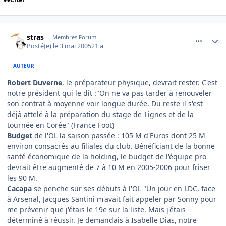
comment_74211
Author stats
stras
Membres Forum
Posté(e)
le 3 mai 2005
21 a
AUTEUR
Robert Duverne
, le préparateur physique, devrait rester. C'est
notre président qui le dit :"On ne va pas tarder à renouveler
son contrat à moyenne voir longue durée. Du reste il s'est
déjà attelé à la préparation du stage de Tignes et de la
tournée en Corée" (France Foot)
Budget
de l'OL la saison passée : 105 M d'Euros dont 25 M
environ consacrés au filiales du club. Bénéficiant de la bonne
santé économique de la holding, le budget de l'équipe pro
devrait être augmenté de 7 à 10 M en 2005-2006 pour friser
les 90 M.
Cacapa
se penche sur ses débuts à l'OL "Un jour en LDC, face
à Arsenal, Jacques Santini m'avait fait appeler par Sonny pour
me prévenir que j'étais le 19e sur la liste. Mais j'étais
déterminé à réussir. Je demandais à Isabelle Dias, notre