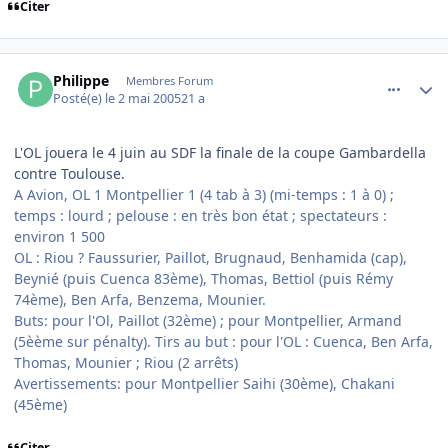
Citer
comment_73950
Author stats
Philippe
Membres Forum
Posté(e)
le 2 mai 2005
21 a
L'OL jouera le 4 juin au SDF la finale de la coupe Gambardella
contre Toulouse.
A Avion, OL 1 Montpellier 1 (4 tab à 3) (mi-temps : 1 à 0) ;
temps : lourd ; pelouse : en très bon état ; spectateurs :
environ 1 500
OL : Riou ? Faussurier, Paillot, Brugnaud, Benhamida (cap),
Beynié (puis Cuenca 83ème), Thomas, Bettiol (puis Rémy
74ème), Ben Arfa, Benzema, Mounier.
Buts: pour l'Ol, Paillot (32ème) ; pour Montpellier, Armand
(5èème sur pénalty). Tirs au but : pour l'OL : Cuenca, Ben Arfa,
Thomas, Mounier ; Riou (2 arrêts)
Avertissements: pour Montpellier Saihi (30ème), Chakani
(45ème)
Citer