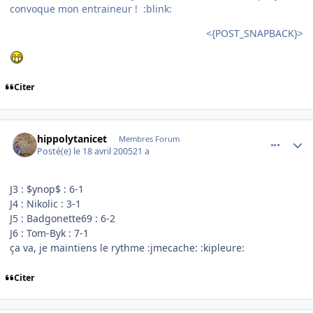
convoque mon entraineur ! :blink:
<{POST_SNAPBACK}>
Citer
comment_72131
Author stats
hippolytanicet
Membres Forum
Posté(e)
le 18 avril 2005
21 a
J3 : $ynop$ : 6-1
J4 : Nikolic : 3-1
J5 : Badgonette69 : 6-2
J6 : Tom-Byk : 7-1
ça va, je maintiens le rythme :jmecache: :kipleure:
Citer