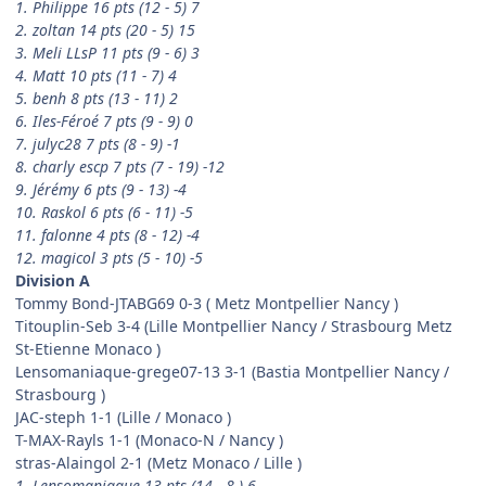
1. Philippe 16 pts (12 - 5) 7
2. zoltan 14 pts (20 - 5) 15
3. Meli LLsP 11 pts (9 - 6) 3
4. Matt 10 pts (11 - 7) 4
5. benh 8 pts (13 - 11) 2
6. Iles-Féroé 7 pts (9 - 9) 0
7. julyc28 7 pts (8 - 9) -1
8. charly escp 7 pts (7 - 19) -12
9. Jérémy 6 pts (9 - 13) -4
10. Raskol 6 pts (6 - 11) -5
11. falonne 4 pts (8 - 12) -4
12. magicol 3 pts (5 - 10) -5
Division A
Tommy Bond-JTABG69 0-3 ( Metz Montpellier Nancy )
Titouplin-Seb 3-4 (Lille Montpellier Nancy / Strasbourg Metz
St-Etienne Monaco )
Lensomaniaque-grege07-13 3-1 (Bastia Montpellier Nancy /
Strasbourg )
JAC-steph 1-1 (Lille / Monaco )
T-MAX-Rayls 1-1 (Monaco-N / Nancy )
stras-Alaingol 2-1 (Metz Monaco / Lille )
1. Lensomaniaque 13 pts (14 - 8 ) 6