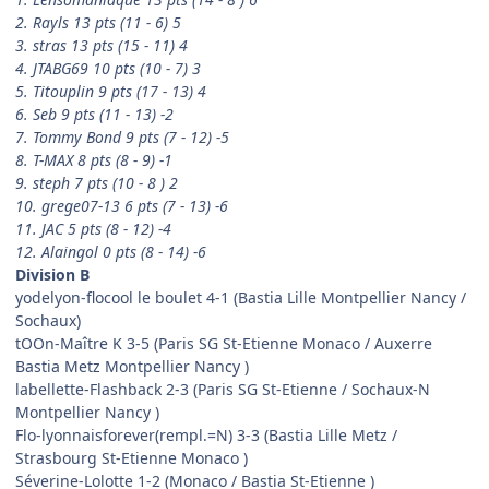
2. Rayls 13 pts (11 - 6) 5
3. stras 13 pts (15 - 11) 4
4. JTABG69 10 pts (10 - 7) 3
5. Titouplin 9 pts (17 - 13) 4
6. Seb 9 pts (11 - 13) -2
7. Tommy Bond 9 pts (7 - 12) -5
8. T-MAX 8 pts (8 - 9) -1
9. steph 7 pts (10 - 8 ) 2
10. grege07-13 6 pts (7 - 13) -6
11. JAC 5 pts (8 - 12) -4
12. Alaingol 0 pts (8 - 14) -6
Division B
yodelyon-flocool le boulet 4-1 (Bastia Lille Montpellier Nancy /
Sochaux)
tOOn-Maître K 3-5 (Paris SG St-Etienne Monaco / Auxerre
Bastia Metz Montpellier Nancy )
labellette-Flashback 2-3 (Paris SG St-Etienne / Sochaux-N
Montpellier Nancy )
Flo-lyonnaisforever(rempl.=N) 3-3 (Bastia Lille Metz /
Strasbourg St-Etienne Monaco )
Séverine-Lolotte 1-2 (Monaco / Bastia St-Etienne )