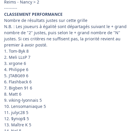
Reims - Nancy > 2
---------
CLASSEMENT PERFORMANCE
Nombre de résultats justes sur cette grille
N.B. : Les joueurs à égalité sont départagés suivant le + grand
nombre de "2" justes, puis selon le + grand nombre de "N"
justes. Si ces critères ne suffisent pas, la priorité revient au
premier à avoir posté.
1. Tom-Byk 8
2. Meli LLsP 7
3. xrgone 6
4. Philippe 6
5. JTABG69 6
6. Flashback 6
7. Bigben 91 6
8. Matt 6
9. viking-lyonnais 5
10. Lensomaniaque 5
11. julyc28 5
12. $ynop$ 5
13. Maître K 5
14. Nel 5