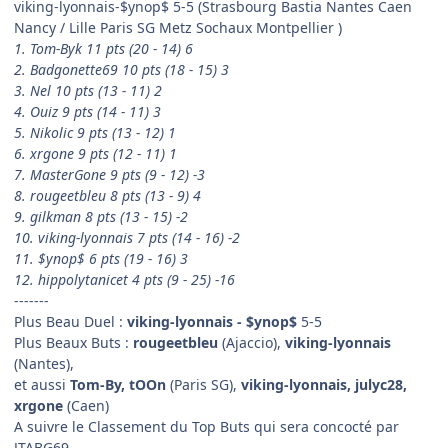
viking-lyonnais-$ynop$ 5-5 (Strasbourg Bastia Nantes Caen
Nancy / Lille Paris SG Metz Sochaux Montpellier )
1. Tom-Byk 11 pts (20 - 14) 6
2. Badgonette69 10 pts (18 - 15) 3
3. Nel 10 pts (13 - 11) 2
4. Ouiz 9 pts (14 - 11) 3
5. Nikolic 9 pts (13 - 12) 1
6. xrgone 9 pts (12 - 11) 1
7. MasterGone 9 pts (9 - 12) -3
8. rougeetbleu 8 pts (13 - 9) 4
9. gilkman 8 pts (13 - 15) -2
10. viking-lyonnais 7 pts (14 - 16) -2
11. $ynop$ 6 pts (19 - 16) 3
12. hippolytanicet 4 pts (9 - 25) -16
-------
Plus Beau Duel :
viking-lyonnais - $ynop$
5-5
Plus Beaux Buts :
rougeetbleu
(Ajaccio),
viking-lyonnais
(Nantes),
et aussi
Tom-By, tOOn
(Paris SG),
viking-lyonnais, julyc28,
xrgone
(Caen)
A suivre le Classement du Top Buts qui sera concocté par
JTABG69.