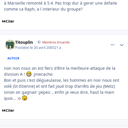
à Marseille remonté à 5.4. Pas trop dur à gerer une defaite
comme ca Raph, a l interieur du groupe?
Citer
comment_72589
Author stats
Titouplin
Membres Encartés
Posté(e)
le 20 avril 2005
21 a
AUTEUR
non non nous on est fiers d'être la meilleure attaque de la
division A !
:jmecache:
Bon et puis c'est dégueulasse, les hommes en noir nous ont
volé (St-Etienne) et ont fait joué trop d'arrêts de jeu (Metz)
sinon on gagnait :yepes:
, enfin je veux dire, haut la main
quoi... :o
Citer