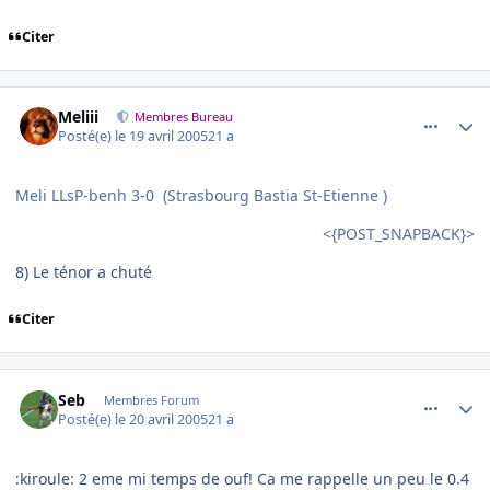
Citer
comment_72371
Author stats
Meliii
Membres Bureau
Posté(e)
le 19 avril 2005
21 a
Meli LLsP-benh 3-0 (Strasbourg Bastia St-Etienne )
<{POST_SNAPBACK}>
8) Le ténor a chuté
Citer
comment_72480
Author stats
Seb
Membres Forum
Posté(e)
le 20 avril 2005
21 a
:kiroule: 2 eme mi temps de ouf! Ca me rappelle un peu le 0.4