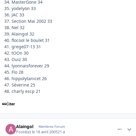
34. MasterGone 34
35. yodelyon 33
36. JAC 33
37. Section Mai 2002 33
38. Nel 32
39. Alaingol 32
40. flocool le boulet 31
41. grege07-13 31
42. tOOn 30
43. Ouiz 30
44. lyonnaisforever 29
45. Flo 28
46. hippolytanicet 26
47. Séverine 25
48. charly escp 21
Citer
comment_72092
Author stats
Alaingol
Membres Forum
Posté(e)
le 18 avril 2005
21 a