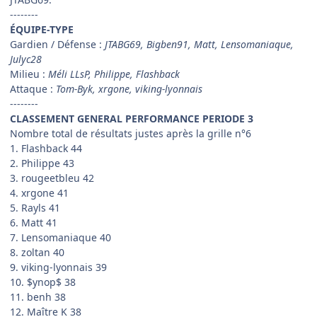
--------
ÉQUIPE-TYPE
Gardien / Défense :
JTABG69, Bigben91, Matt, Lensomaniaque,
Julyc28
Milieu :
Méli LLsP, Philippe, Flashback
Attaque :
Tom-Byk, xrgone, viking-lyonnais
--------
CLASSEMENT GENERAL PERFORMANCE PERIODE 3
Nombre total de résultats justes après la grille n°6
1. Flashback 44
2. Philippe 43
3. rougeetbleu 42
4. xrgone 41
5. Rayls 41
6. Matt 41
7. Lensomaniaque 40
8. zoltan 40
9. viking-lyonnais 39
10. $ynop$ 38
11. benh 38
12. Maître K 38