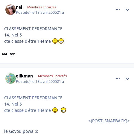
comment_72242
Author stats
nel
Membres Encartés
Posté(e)
le 18 avril 2005
21 a
CLASSEMENT PERFORMANCE
14. Nel 5
cte classe d'être 14ème
Citer
comment_72246
Author stats
gilkman
Membres Encartés
Posté(e)
le 18 avril 2005
21 a
CLASSEMENT PERFORMANCE
14. Nel 5
cte classe d'être 14ème
<{POST_SNAPBACK}>
le Govou powa :o