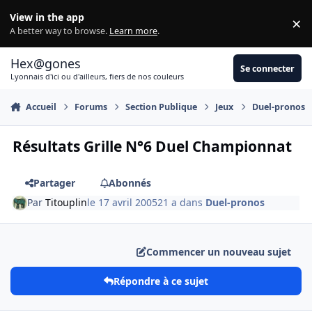
Aller au contenu
View in the app
×
Di
A better way to browse.
Learn more
.
Hex@gones
Se connecter
Lyonnais d'ici ou d'ailleurs, fiers de nos couleurs
Accueil
Forums
Section Publique
Jeux
Duel-pronos
Résultats Grille N°6 Duel Championnat
Partager
Abonnés
Par
Titouplin
le 17 avril 2005
21 a
dans
Duel-pronos
Commencer un nouveau sujet
Répondre à ce sujet