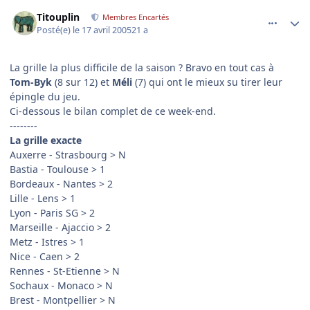
comment_72082
Author stats
Titouplin
Membres Encartés
Posté(e)
le 17 avril 2005
21 a
La grille la plus difficile de la saison ? Bravo en tout cas à
Tom-Byk
(8 sur 12) et
Méli
(7) qui ont le mieux su tirer leur
épingle du jeu.
Ci-dessous le bilan complet de ce week-end.
--------
La grille exacte
Auxerre - Strasbourg > N
Bastia - Toulouse > 1
Bordeaux - Nantes > 2
Lille - Lens > 1
Lyon - Paris SG > 2
Marseille - Ajaccio > 2
Metz - Istres > 1
Nice - Caen > 2
Rennes - St-Etienne > N
Sochaux - Monaco > N
Brest - Montpellier > N