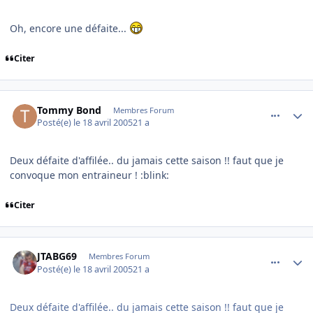
Oh, encore une défaite...
Citer
comment_72109
Author stats
Tommy Bond
Membres Forum
Posté(e)
le 18 avril 2005
21 a
Deux défaite d'affilée.. du jamais cette saison !! faut que je
convoque mon entraineur ! :blink:
Citer
comment_72111
Author stats
JTABG69
Membres Forum
Posté(e)
le 18 avril 2005
21 a
Deux défaite d'affilée.. du jamais cette saison !! faut que je