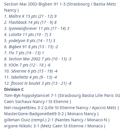
Section Mai 2002-Bigben 91 1-3 (Strasbourg / Bastia Metz
Nancy )
1. Maître K 15 pts (21 - 12) 9
2. Flashback 14 pts (17 - 9) 8
3. lyonnaisforever 11 pts (17 - 14) 3
4. Lolotte 11 pts (10 - 7) 3
5. yodelyon 9 pts (14 - 11) 3
6. Bigben 91 8 pts (13 - 15) -2
7. Flo 7 pts (14 - 13) 1
8. Section Mai 2002 7 pts (10 - 13) -3
9. tOOn 7 pts (12 - 18 ) -6
10. Séverine 6 pts (15 - 19) -4
11. labellette 4 pts (9 - 13) -4
12. flocool le boulet 3 pts (13 - 21) -8
Division C
Tom-Byk-hippolytanicet 7-1 (Strasbourg Bastia Lille Paris SG
Caen Sochaux Nancy / St-Etienne )
Nel-rougeetbleu 3-2 (Lille St-Etienne Nancy / Ajaccio Metz )
MasterGone-Badgonette69 0-2 ( Monaco Nancy )
gilkman-Ouiz (rempl.) 2-1 (Nantes Nancy / Monaco-N )
xrgone-Nikolic 3-1 (Metz Caen St-Etienne / Monaco )