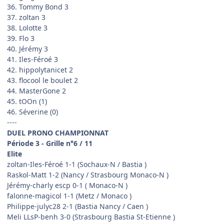
36. Tommy Bond 3
37. zoltan 3
38. Lolotte 3
39. Flo 3
40. Jérémy 3
41. Iles-Féroé 3
42. hippolytanicet 2
43. flocool le boulet 2
44. MasterGone 2
45. tOOn (1)
46. Séverine (0)
----
DUEL PRONO CHAMPIONNAT
Période 3 - Grille n°6 / 11
Elite
zoltan-Iles-Féroé 1-1 (Sochaux-N / Bastia )
Raskol-Matt 1-2 (Nancy / Strasbourg Monaco-N )
Jérémy-charly escp 0-1 ( Monaco-N )
falonne-magicol 1-1 (Metz / Monaco )
Philippe-julyc28 2-1 (Bastia Nancy / Caen )
Meli LLsP-benh 3-0 (Strasbourg Bastia St-Etienne )