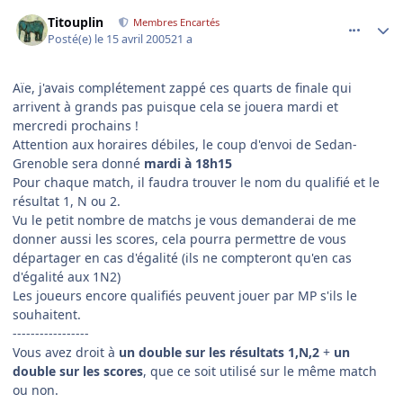
comment_71916
Author stats
Titouplin
Membres Encartés
Posté(e)
le 15 avril 2005
21 a
Aïe, j'avais complétement zappé ces quarts de finale qui
arrivent à grands pas puisque cela se jouera mardi et
mercredi prochains !
Attention aux horaires débiles, le coup d'envoi de Sedan-
Grenoble sera donné
mardi à 18h15
Pour chaque match, il faudra trouver le nom du qualifié et le
résultat 1, N ou 2.
Vu le petit nombre de matchs je vous demanderai de me
donner aussi les scores, cela pourra permettre de vous
départager en cas d'égalité (ils ne compteront qu'en cas
d'égalité aux 1N2)
Les joueurs encore qualifiés peuvent jouer par MP s'ils le
souhaitent.
-----------------
Vous avez droit à
un double sur les résultats 1,N,2
+
un
double sur les scores
, que ce soit utilisé sur le même match
ou non.