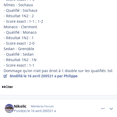
Nîmes - Sochaux
- Qualifié : Sochaux
- Résultat 1N2 : 2
- Score exact : 1-1 ; 1-2
Monaco - Clermont
- Qualifié : Monaco
- Résultat 1N2 : 1
- Score exact : 2-0
Sedan - Grenoble
- Qualifié : Sedan
- Résultat 1N2 : 1N
- Score exact : 1-1
Dommage qu'on n'ait pas droit à 1 double sur les qualifiés :lol:
Modifié
le 16 avril 2005
21 a
par Philippe
Citer
comment_71972
Author stats
Nikolic
Membres Forum
Posté(e)
le 16 avril 2005
21 a