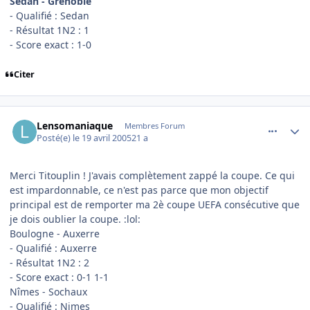
Sedan - Grenoble
- Qualifié : Sedan
- Résultat 1N2 : 1
- Score exact : 1-0
Citer
comment_72375
Author stats
Lensomaniaque
Membres Forum
Posté(e)
le 19 avril 2005
21 a
Merci Titouplin ! J'avais complètement zappé la coupe. Ce qui
est impardonnable, ce n'est pas parce que mon objectif
principal est de remporter ma 2è coupe UEFA consécutive que
je dois oublier la coupe. :lol:
Boulogne - Auxerre
- Qualifié : Auxerre
- Résultat 1N2 : 2
- Score exact : 0-1 1-1
Nîmes - Sochaux
- Qualifié : Nimes