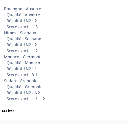
Boulogne - Auxerre
- Qualifié : Auxerre
- Résultat 1N2 : 2
- Score exact : 1-3
Nîmes - Sochaux
- Qualifié : Sochaux
- Résultat 1N2 : 2
- Score exact : 1-2
Monaco - Clermont
- Qualifié : Monaco
- Résultat 1N2 : 1
- Score exact : 3-1
Sedan - Grenoble
- Qualifié : Grenoble
- Résultat 1N2 : N2
- Score exact : 1-1 1-2
Citer
comment_72243
Author stats