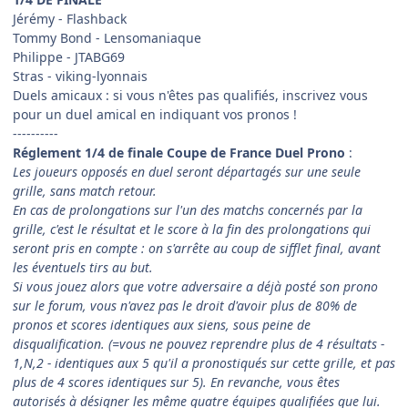
Jérémy - Flashback
Tommy Bond - Lensomaniaque
Philippe - JTABG69
Stras - viking-lyonnais
Duels amicaux : si vous n'êtes pas qualifiés, inscrivez vous
pour un duel amical en indiquant vos pronos !
----------
Réglement 1/4 de finale Coupe de France Duel Prono
:
Les joueurs opposés en duel seront départagés sur une seule
grille, sans match retour.
En cas de prolongations sur l'un des matchs concernés par la
grille, c'est le résultat et le score à la fin des prolongations qui
seront pris en compte : on s'arrête au coup de sifflet final, avant
les éventuels tirs au but.
Si vous jouez alors que votre adversaire a déjà posté son prono
sur le forum, vous n'avez pas le droit d'avoir plus de 80% de
pronos et scores identiques aux siens, sous peine de
disqualification. (=vous ne pouvez reprendre plus de 4 résultats -
1,N,2 - identiques aux 5 qu'il a pronostiqués sur cette grille, et pas
plus de 4 scores identiques sur 5). En revanche, vous êtes
autorisés à désigner les même quatre équipes qualifiées que lui.