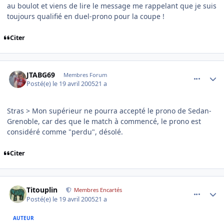
au boulot et viens de lire le message me rappelant que je suis
toujours qualifié en duel-prono pour la coupe !
Citer
comment_72407
Author stats
JTABG69
Membres Forum
Posté(e)
le 19 avril 2005
21 a
Stras > Mon supérieur ne pourra accepté le prono de Sedan-
Grenoble, car des que le match à commencé, le prono est
considéré comme "perdu", désolé.
Citer
comment_72417
Author stats
Titouplin
Membres Encartés
Posté(e)
le 19 avril 2005
21 a
AUTEUR