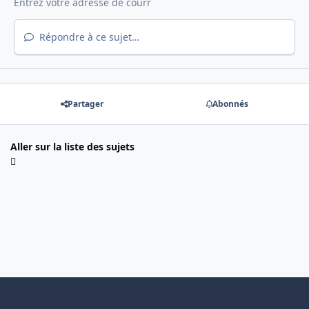
Répondre à ce sujet…
Partager
Abonnés
Aller sur la liste des sujets