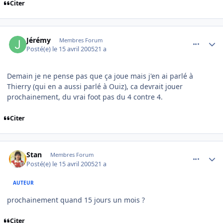
Citer
comment_71828
Author stats
Jérémy
Membres Forum
Posté(e)
le 15 avril 2005
21 a
Demain je ne pense pas que ça joue mais j'en ai parlé à
Thierry (qui en a aussi parlé à Ouiz), ca devrait jouer
prochainement, du vrai foot pas du 4 contre 4.
Citer
comment_71874
Author stats
Stan
Membres Forum
Posté(e)
le 15 avril 2005
21 a
AUTEUR
prochainement quand 15 jours un mois ?
Citer