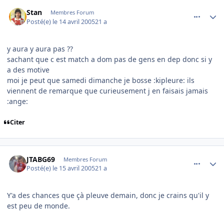
comment_71732
Author stats
Stan
Membres Forum
Posté(e)
le 14 avril 2005
21 a
y aura y aura pas ??
sachant que c est match a dom pas de gens en dep donc si y
a des motive
moi je peut que samedi dimanche je bosse :kipleure: ils
viennent de remarque que curieusement j en faisais jamais
:ange:
Citer
comment_71817
Author stats
JTABG69
Membres Forum
Posté(e)
le 15 avril 2005
21 a
Y'a des chances que çà pleuve demain, donc je crains qu'il y
est peu de monde.