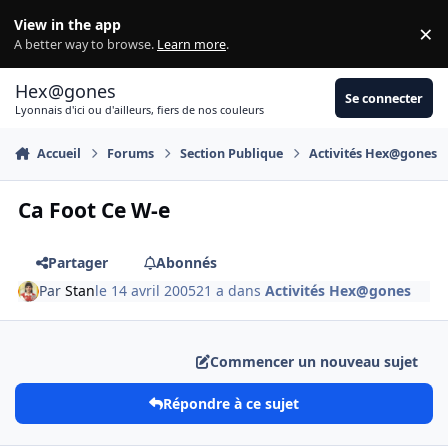
Aller au contenu
View in the app
×
Di
A better way to browse.
Learn more
.
Hex@gones
Se connecter
Lyonnais d'ici ou d'ailleurs, fiers de nos couleurs
Accueil
Forums
Section Publique
Activités Hex@gones
Ca Foot Ce W-e
Partager
Abonnés
Par
Stan
le 14 avril 2005
21 a
dans
Activités Hex@gones
Commencer un nouveau sujet
Répondre à ce sujet