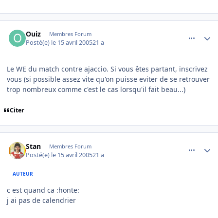
comment_71915
Author stats
Ouiz
Membres Forum
Posté(e)
le 15 avril 2005
21 a
Le WE du match contre ajaccio. Si vous êtes partant, inscrivez
vous (si possible assez vite qu'on puisse eviter de se retrouver
trop nombreux comme c'est le cas lorsqu'il fait beau...)
Citer
comment_71917
Author stats
Stan
Membres Forum
Posté(e)
le 15 avril 2005
21 a
AUTEUR
c est quand ca :honte:
j ai pas de calendrier