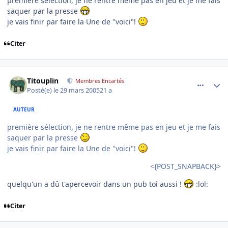
première sélection, je ne rentre même pas en jeu et je me fais
saquer par la presse
je vais finir par faire la Une de "voici"!
Citer
comment_68560
Author stats
Titouplin
Membres Encartés
Posté(e)
le 29 mars 2005
21 a
AUTEUR
première sélection, je ne rentre même pas en jeu et je me fais
saquer par la presse
je vais finir par faire la Une de "voici"!
<{POST_SNAPBACK}>
quelqu'un a dû t'apercevoir dans un pub toi aussi !
:lol:
Citer