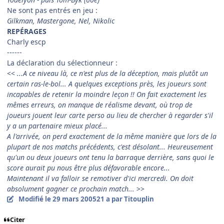
Ne sont pas entrés en jeu :
Gilkman, Mastergone, Nel, Nikolic
REPÉRAGES
Charly escp
------
La déclaration du sélectionneur :
<<
...A ce niveau là, ce n'est plus de la déception, mais plutôt un
certain ras-le-bol... A quelques exceptions près, les joueurs sont
incapables de retenir la moindre leçon !! On fait exactement les
mêmes erreurs, on manque de réalisme devant, où trop de
joueurs jouent leur carte perso au lieu de chercher à regarder s'il
y a un partenaire mieux placé...
A l'arrivée, on perd exactement de la même manière que lors de la
plupart de nos matchs précédents, c'est désolant... Heureusement
qu'un ou deux joueurs ont tenu la barraque derrière, sans quoi le
score aurait pu nous être plus défavorable encore...
Maintenant il va falloir se remotiver d'ici mercredi. On doit
absolument gagner ce prochain match...
>>
Modifié
le 29 mars 2005
21 a
par Titouplin
Citer