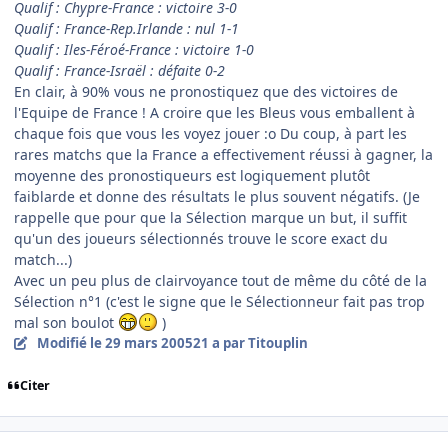
Qualif : Chypre-France : victoire 3-0
Qualif : France-Rep.Irlande : nul 1-1
Qualif : Iles-Féroé-France : victoire 1-0
Qualif : France-Israël : défaite 0-2
En clair, à 90% vous ne pronostiquez que des victoires de
l'Equipe de France ! A croire que les Bleus vous emballent à
chaque fois que vous les voyez jouer :o Du coup, à part les
rares matchs que la France a effectivement réussi à gagner, la
moyenne des pronostiqueurs est logiquement plutôt
faiblarde et donne des résultats le plus souvent négatifs. (Je
rappelle que pour que la Sélection marque un but, il suffit
qu'un des joueurs sélectionnés trouve le score exact du
match...)
Avec un peu plus de clairvoyance tout de même du côté de la
Sélection n°1 (c'est le signe que le Sélectionneur fait pas trop
mal son boulot
)
Modifié
le 29 mars 2005
21 a
par Titouplin
Citer
comment_68605
Author stats