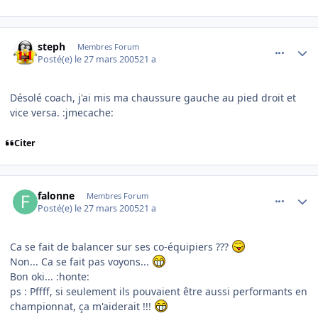
comment_68322
Author stats
steph
Membres Forum
Posté(e)
le 27 mars 2005
21 a
Désolé coach, j'ai mis ma chaussure gauche au pied droit et
vice versa. :jmecache:
Citer
comment_68325
Author stats
falonne
Membres Forum
Posté(e)
le 27 mars 2005
21 a
Ca se fait de balancer sur ses co-équipiers ???
Non... Ca se fait pas voyons...
Bon oki... :honte:
ps : Pffff, si seulement ils pouvaient être aussi performants en
championnat, ça m'aiderait !!!