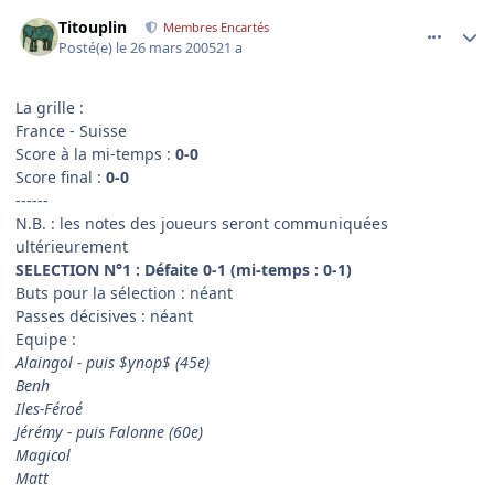
comment_68305
Author stats
Titouplin
Membres Encartés
Posté(e)
le 26 mars 2005
21 a
La grille :
France - Suisse
Score à la mi-temps :
0-0
Score final :
0-0
------
N.B. : les notes des joueurs seront communiquées
ultérieurement
SELECTION N°1 : Défaite 0-1 (mi-temps : 0-1)
Buts pour la sélection : néant
Passes décisives : néant
Equipe :
Alaingol - puis $ynop$ (45e)
Benh
Iles-Féroé
Jérémy - puis Falonne (60e)
Magicol
Matt