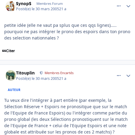
$ynop$
Membres Forum
Posté(e)
le 30 mars 2005
21 a
petite idée (elle ne vaut pa splus que ces qqs lignes).....
pourquoi ne pas intégrer le prono des espoirs dans ton prono
des selection nationnales ?
Citer
comment_68848
Author stats
Titouplin
Membres Encartés
Posté(e)
le 30 mars 2005
21 a
AUTEUR
Tu veux dire l'intégrer à part entière (par exemple, la
Sélection Réserve + Espoirs ne pronositque que sur le match
de l'Equipe de France Espoirs) ou l'intégrer comme partie du
prono global (les deux Sélections pronostiquent sur le match
de l'Equipe de France + celui de l'Equipe Espoirs et une note
globale est attribuée sur les pronos de ces 2 matchs) ?