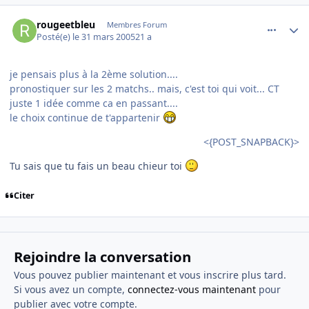
comment_69083
Author stats
rougeetbleu
Membres Forum
Posté(e)
le 31 mars 2005
21 a
je pensais plus à la 2ème solution....
pronostiquer sur les 2 matchs.. mais, c'est toi qui voit... CT
juste 1 idée comme ca en passant....
le choix continue de t'appartenir
<{POST_SNAPBACK}>
Tu sais que tu fais un beau chieur toi
Citer
Rejoindre la conversation
Vous pouvez publier maintenant et vous inscrire plus tard.
Si vous avez un compte,
connectez-vous maintenant
pour
publier avec votre compte.