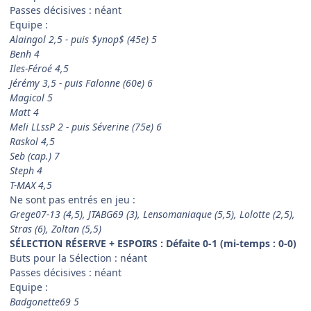
Passes décisives : néant
Equipe :
Alaingol 2,5 - puis $ynop$ (45e) 5
Benh 4
Iles-Féroé 4,5
Jérémy 3,5 - puis Falonne (60e) 6
Magicol 5
Matt 4
Meli LLssP 2 - puis Séverine (75e) 6
Raskol 4,5
Seb (cap.) 7
Steph 4
T-MAX 4,5
Ne sont pas entrés en jeu :
Grege07-13 (4,5), JTABG69 (3), Lensomaniaque (5,5), Lolotte (2,5),
Stras (6), Zoltan (5,5)
SÉLECTION RÉSERVE + ESPOIRS : Défaite 0-1 (mi-temps : 0-0)
Buts pour la Sélection : néant
Passes décisives : néant
Equipe :
Badgonette69 5