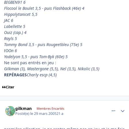
BIGBEN91 6
Flocool le Boulet 3,5 - puis Flashback (46e) 4
Hippolytanicet 5,5
JAC 6
Labellette 5
Ouiz (cap.) 4
Rayls 5
Tommy Bond 3,5 - puis Rougeetbleu (75e) 5
tOOn 6
Yodelyon 5,5 - puis Tom-Byk (60e) 5
Ne sont pas entrés en jeu :
Gilkman (3), Mastergone (5,5), Nel (3,5), Nikolic (3,5)
REPÉRAGES
Charly escp (4,5)
Citer
comment_68557
Author stats
gilkman
Membres Encartés
Posté(e)
le 29 mars 2005
21 a