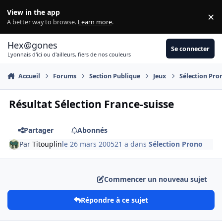
Aller au contenu
View in the app
×
Di
A better way to browse.
Learn more
.
Hex@gones
Se connecter
Lyonnais d'ici ou d'ailleurs, fiers de nos couleurs
Accueil
Forums
Section Publique
Jeux
Sélection Pro
Résultat Sélection France-suisse
Partager
Abonnés
Par
Titouplin
le 26 mars 2005
21 a
dans
Sélection Prono
Commencer un nouveau sujet
Répondre à ce sujet