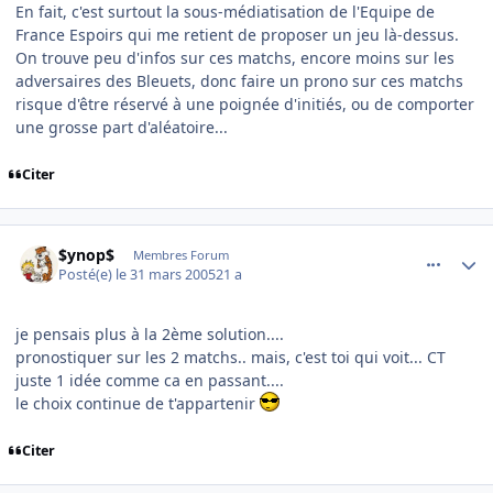
En fait, c'est surtout la sous-médiatisation de l'Equipe de
France Espoirs qui me retient de proposer un jeu là-dessus.
On trouve peu d'infos sur ces matchs, encore moins sur les
adversaires des Bleuets, donc faire un prono sur ces matchs
risque d'être réservé à une poignée d'initiés, ou de comporter
une grosse part d'aléatoire...
Citer
comment_68871
Author stats
$ynop$
Membres Forum
Posté(e)
le 31 mars 2005
21 a
je pensais plus à la 2ème solution....
pronostiquer sur les 2 matchs.. mais, c'est toi qui voit... CT
juste 1 idée comme ca en passant....
le choix continue de t'appartenir
Citer