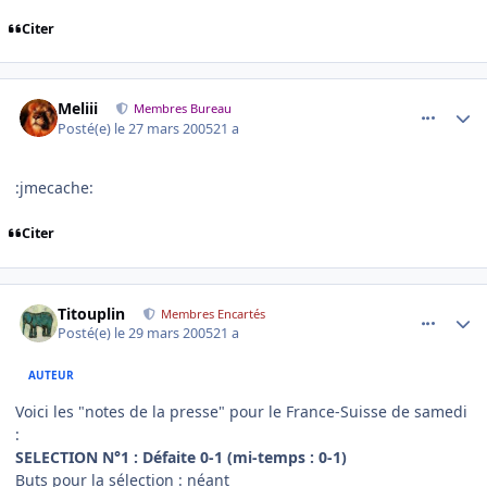
Citer
comment_68347
Author stats
Meliii
Membres Bureau
Posté(e)
le 27 mars 2005
21 a
:jmecache:
Citer
comment_68540
Author stats
Titouplin
Membres Encartés
Posté(e)
le 29 mars 2005
21 a
AUTEUR
Voici les "notes de la presse" pour le France-Suisse de samedi
:
SELECTION N°1 : Défaite 0-1 (mi-temps : 0-1)
Buts pour la sélection : néant