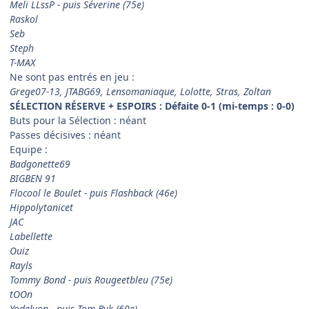
Meli LLssP - puis Séverine (75e)
Raskol
Seb
Steph
T-MAX
Ne sont pas entrés en jeu :
Grege07-13, JTABG69, Lensomaniaque, Lolotte, Stras, Zoltan
SÉLECTION RÉSERVE + ESPOIRS : Défaite 0-1 (mi-temps : 0-0)
Buts pour la Sélection : néant
Passes décisives : néant
Equipe :
Badgonette69
BIGBEN 91
Flocool le Boulet - puis Flashback (46e)
Hippolytanicet
JAC
Labellette
Ouiz
Rayls
Tommy Bond - puis Rougeetbleu (75e)
tOOn
Yodelyon - puis Tom-Byk (60e)