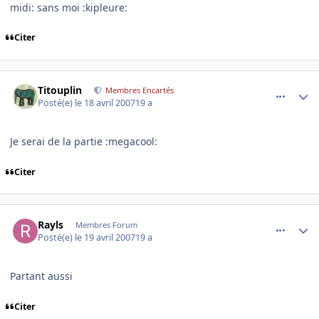
midi: sans moi :kipleure:
Citer
comment_163632
Author stats
Titouplin
Membres Encartés
Posté(e)
le 18 avril 2007
19 a
Je serai de la partie :megacool:
Citer
comment_163770
Author stats
Rayls
Membres Forum
Posté(e)
le 19 avril 2007
19 a
Partant aussi
Citer