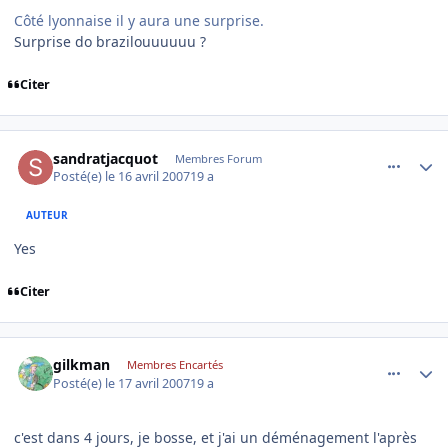
Côté lyonnaise il y aura une surprise.
Surprise do brazilouuuuuu ?
Citer
comment_163539
Author stats
sandratjacquot
Membres Forum
Posté(e)
le 16 avril 2007
19 a
AUTEUR
Yes
Citer
comment_163563
Author stats
gilkman
Membres Encartés
Posté(e)
le 17 avril 2007
19 a
c'est dans 4 jours, je bosse, et j'ai un déménagement l'après