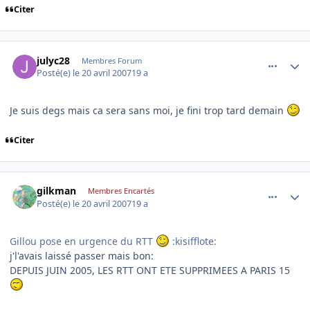
Citer
comment_163828
Author stats
julyc28
Membres Forum
Posté(e)
le 20 avril 2007
19 a
Je suis degs mais ca sera sans moi, je fini trop tard demain
Citer
comment_163876
Author stats
gilkman
Membres Encartés
Posté(e)
le 20 avril 2007
19 a
Gillou pose en urgence du RTT
:kisifflote:
j'l'avais laissé passer mais bon:
DEPUIS JUIN 2005, LES RTT ONT ETE SUPPRIMEES A PARIS 15