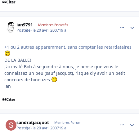
Citer
comment_163890
Author stats
ian9791
Membres Encartés
Posté(e)
le 20 avril 2007
19 a
+1 ou 2 autres apparemment, sans compter les retardataires
DE LA BALLE!
J'ai invité Bob à se joindre à nous, je pense que vous le
connaissez un peu (sauf Jacquot), risque d'y avoir un petit
concours de binouzes
ian
Citer
comment_163899
Author stats
sandratjacquot
Membres Forum
Posté(e)
le 20 avril 2007
19 a