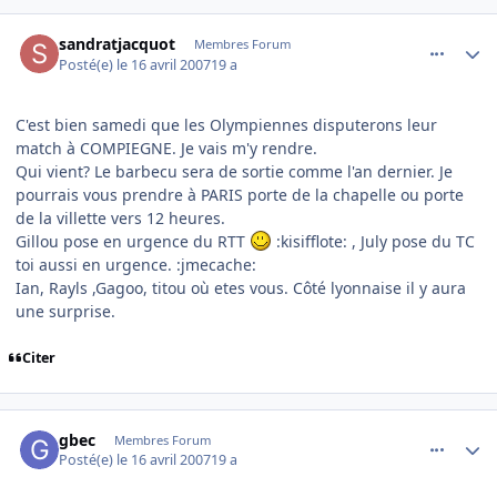
comment_163534
Author stats
sandratjacquot
Membres Forum
Posté(e)
le 16 avril 2007
19 a
C'est bien samedi que les Olympiennes disputerons leur
match à COMPIEGNE. Je vais m'y rendre.
Qui vient? Le barbecu sera de sortie comme l'an dernier. Je
pourrais vous prendre à PARIS porte de la chapelle ou porte
de la villette vers 12 heures.
Gillou pose en urgence du RTT
:kisifflote: , July pose du TC
toi aussi en urgence. :jmecache:
Ian, Rayls ,Gagoo, titou où etes vous. Côté lyonnaise il y aura
une surprise.
Citer
comment_163536
Author stats
gbec
Membres Forum
Posté(e)
le 16 avril 2007
19 a