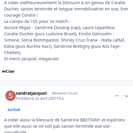
A noter malheureusement la blessure à un genou de Coralie
Ducher, saison terminée et longue immobilisation en vue, bon
courage Coralie !
La compo de l'OL pour ce match :
Aurore Pégaz - Sandrine Dusang (cap), Laure Lepailleur,
Coralie Ducher (puis Ludivine Bruet), Emilie Gonssolin -
Simone, Sonia Bommpastor, Shirley Cruz-Trana - Hoda Lattaf,
Katia (puis Aurélie Kaci), Sandrine Brétigny (puis Alix Faye-
Chellali).
Et merci Jacquot :megacool:
Citer
comment_163948
Author stats
sandratjacquot
Membres Forum
Posté(e)
le 22 avril 2007
19 a
AUTEUR
A noter aussi la blessure de Sandrine BRETIGNY et espérons
que elle aussi se ne soit pas saison terminée vue son
inquiétude.