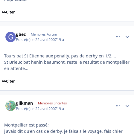
Citer
comment_163978
Author stats
gbec
Membres Forum
Posté(e)
le 22 avril 2007
19 a
Tours bat St Etienne aux penalty, pas de derby en 1/2....
St Brieuc bat henin beaumont, reste le resultat de montpellier
en attente....
Citer
comment_164001
Author stats
gilkman
Membres Encartés
Posté(e)
le 22 avril 2007
19 a
Montpellier est passé;
j'avais dit qu'en cas de derby, je faisais le voyage, fais chier