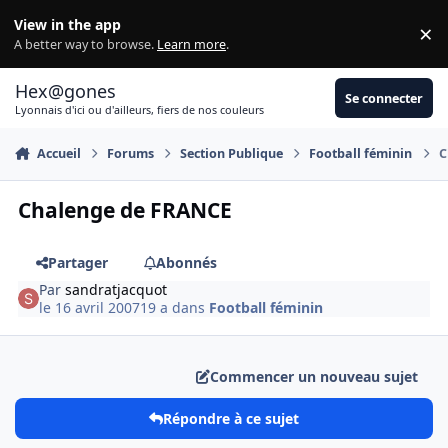
Aller au contenu
View in the app
×
Di
A better way to browse.
Learn more
.
Hex@gones
Se connecter
Lyonnais d'ici ou d'ailleurs, fiers de nos couleurs
Accueil
Forums
Section Publique
Football féminin
C
Chalenge de FRANCE
Partager
Abonnés
Par
sandratjacquot
le 16 avril 2007
19 a
dans
Football féminin
Commencer un nouveau sujet
Répondre à ce sujet