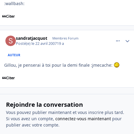
:wallbash:
Citer
comment_164004
Author stats
sandratjacquot
Membres Forum
Posté(e)
le 22 avril 2007
19 a
AUTEUR
Gillou, je penserai à toi pour la demi finale :jmecache:
Citer
Rejoindre la conversation
Vous pouvez publier maintenant et vous inscrire plus tard.
Si vous avez un compte,
connectez-vous maintenant
pour
publier avec votre compte.