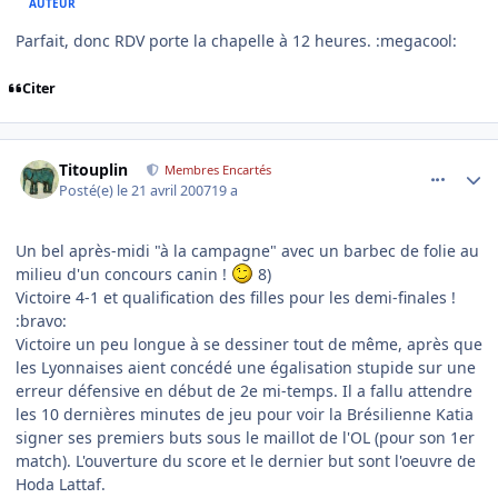
AUTEUR
Parfait, donc RDV porte la chapelle à 12 heures. :megacool:
Citer
comment_163928
Author stats
Titouplin
Membres Encartés
Posté(e)
le 21 avril 2007
19 a
Un bel après-midi "à la campagne" avec un barbec de folie au
milieu d'un concours canin !
8)
Victoire 4-1 et qualification des filles pour les demi-finales !
:bravo:
Victoire un peu longue à se dessiner tout de même, après que
les Lyonnaises aient concédé une égalisation stupide sur une
erreur défensive en début de 2e mi-temps. Il a fallu attendre
les 10 dernières minutes de jeu pour voir la Brésilienne Katia
signer ses premiers buts sous le maillot de l'OL (pour son 1er
match). L'ouverture du score et le dernier but sont l'oeuvre de
Hoda Lattaf.