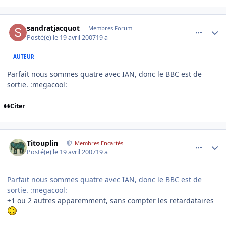
comment_163781
Author stats
sandratjacquot
Membres Forum
Posté(e)
le 19 avril 2007
19 a
AUTEUR
Parfait nous sommes quatre avec IAN, donc le BBC est de
sortie. :megacool:
Citer
comment_163784
Author stats
Titouplin
Membres Encartés
Posté(e)
le 19 avril 2007
19 a
Parfait nous sommes quatre avec IAN, donc le BBC est de
sortie. :megacool:
+1 ou 2 autres apparemment, sans compter les retardataires