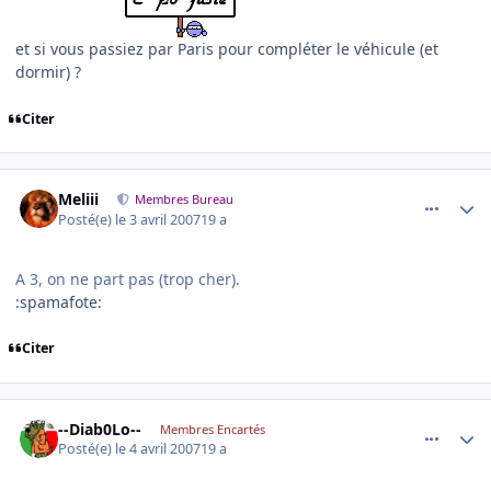
et si vous passiez par Paris pour compléter le véhicule (et
dormir) ?
Citer
comment_162611
Author stats
Meliii
Membres Bureau
Posté(e)
le 3 avril 2007
19 a
A 3, on ne part pas (trop cher).
:spamafote:
Citer
comment_162664
Author stats
--Diab0Lo--
Membres Encartés
Posté(e)
le 4 avril 2007
19 a