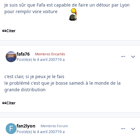
Je suis sûr que Fafa est capable de faire un détour par Lyon
pour remplir vore voiture
Citer
comment_162665
Author stats
fafa76
Membres Encartés
Posté(e)
le 4 avril 2007
19 a
c'est clair, si je peux je le fais
le problémé c'est que je bosse samedi à le monde de la
grande distribution
Citer
comment_162679
Author stats
fan2lyon
Membres Forum
Posté(e)
le 4 avril 2007
19 a