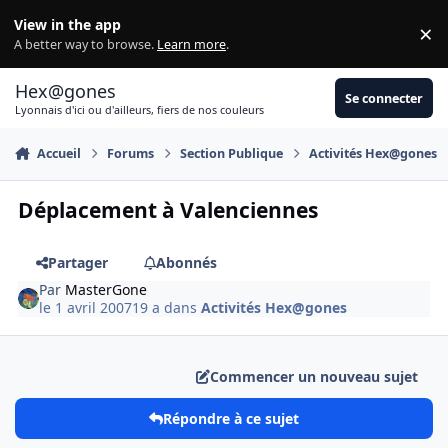
Aller au contenu
View in the app
×
Di
A better way to browse.
Learn more
.
Hex@gones
Se connecter
Lyonnais d'ici ou d'ailleurs, fiers de nos couleurs
Accueil
Forums
Section Publique
Activités Hex@gones
Déplacement à Valenciennes
Partager
Abonnés
Par
MasterGone
le 1 avril 2007
19 a
dans
Activités Hex@gones
Commencer un nouveau sujet
Répondre à ce sujet