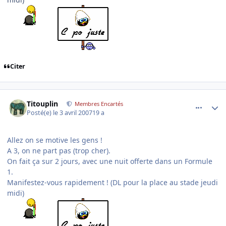
Citer
comment_162603
Author stats
Titouplin
Membres Encartés
Posté(e)
le 3 avril 2007
19 a
Allez on se motive les gens !
A 3, on ne part pas (trop cher).
On fait ça sur 2 jours, avec une nuit offerte dans un Formule
1.
Manifestez-vous rapidement ! (DL pour la place au stade jeudi
midi)