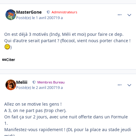
comment_162440
Author stats
MasterGone
Administrateurs
Posté(e)
le 1 avril 2007
19 a
On est déjà 3 motivés (Indy, Méli et moi) pour faire ce dep.
Qui d'autre serait partant ? (flocool, vient nous porter chance !
)
Citer
comment_162542
Author stats
Meliii
Membres Bureau
Posté(e)
le 2 avril 2007
19 a
Allez on se motive les gens !
A 3, on ne part pas (trop cher).
On fait ça sur 2 jours, avec une nuit offerte dans un Formule
1.
Manifestez-vous rapidement ! (DL pour la place au stade jeudi
midi)