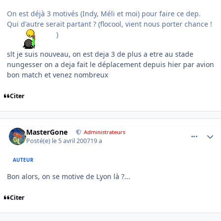
On est déjà 3 motivés (Indy, Méli et moi) pour faire ce dep.
Qui d'autre serait partant ? (flocool, vient nous porter chance !
)
slt je suis nouveau, on est deja 3 de plus a etre au stade
nungesser on a deja fait le déplacement depuis hier par avion
bon match et venez nombreux
Citer
comment_162703
Author stats
MasterGone
Administrateurs
Posté(e)
le 5 avril 2007
19 a
AUTEUR
Bon alors, on se motive de Lyon là ?...
Citer