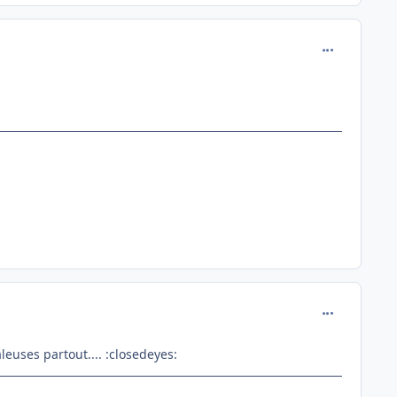
comment_162
comment_162
leuses partout.... :closedeyes: