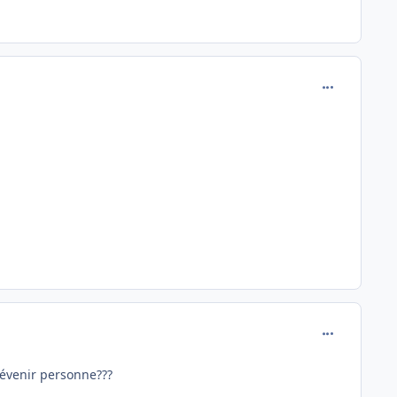
comment_162
comment_162
évenir personne???