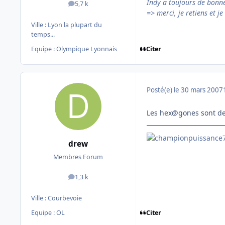
Indy a toujours de bonn
5,7 k
messages
=> merci, je retiens et je 
Ville :
Lyon la plupart du
temps...
Citer
Equipe : Olympique Lyonnais
Posté(e)
le 30 mars 2007
Les hex@gones sont de
drew
Membres Forum
1,3 k
messages
Ville :
Courbevoie
Citer
Equipe : OL