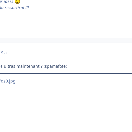
es idées
la ressortirai !!!
19 a
s ultras maintenant ? :spamafote: