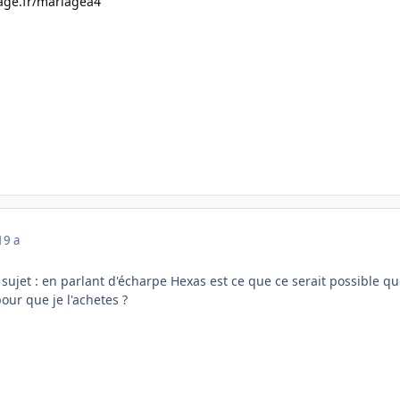
age.fr/mariagea4
19 a
le sujet : en parlant d'écharpe Hexas est ce que ce serait possib
pour que je l'achetes ?