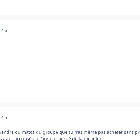
19 a
19 a
à vendre du matos du groupe que tu n'as même pas acheter sans pr
s avait proposé on t'aurai proposé de la racheter...