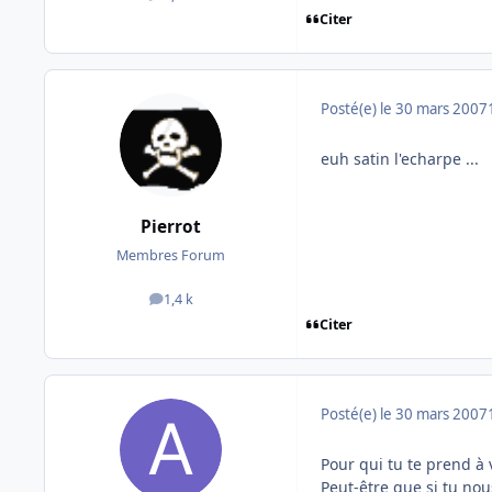
Citer
Posté(e)
le 30 mars 2007
euh satin l'echarpe ...
Pierrot
Membres Forum
1,4 k
messages
Citer
Posté(e)
le 30 mars 2007
Pour qui tu te prend 
Peut-être que si tu nou