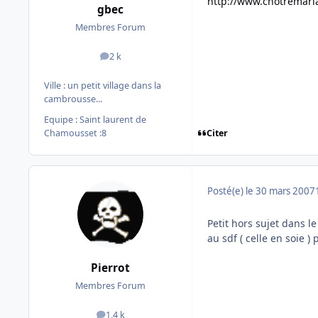
http://www.cnotremari
gbec
Membres Forum
2 k
messages
Ville :
un petit village dans la
cambrousse...
Equipe : Saint laurent de
Citer
Chamousset :8
Posté(e)
le 30 mars 2007
Petit hors sujet dans 
au sdf ( celle en soie ) 
Pierrot
Membres Forum
1,4 k
messages