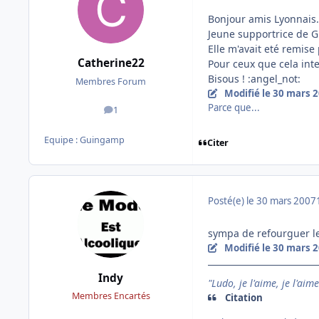
Bonjour amis Lyonnais.
Jeune supportrice de G
Elle m'avait eté remise 
Catherine22
Pour ceux que cela inter
Bisous ! :angel_not:
Membres Forum
Modifié
le 30 mars 
Parce que...
1
messages
Equipe : Guingamp
Citer
Posté(e)
le 30 mars 2007
sympa de refourguer le
Modifié
le 30 mars 
Indy
"Ludo, je l'aime, je l'aim
Membres Encartés
Citation