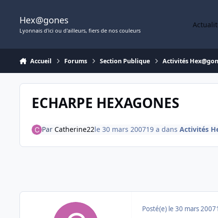
Aller au contenu
Hex@gones
Actuali
Lyonnais d'ici ou d'ailleurs, fiers de nos couleurs
Accueil
Forums
Section Publique
Activités Hex@go
ECHARPE HEXAGONES
Par
Catherine22
le 30 mars 2007
19 a
dans
Activités 
Posté(e)
le 30 mars 2007