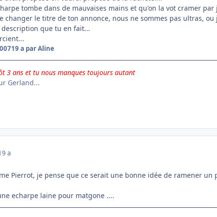
écharpe tombe dans de mauvaises mains et qu'on la vot cramer par 
 changer le titre de ton annonce, nous ne sommes pas ultras, ou je
description que tu en fait...
cient...
2007
19 a
par Aline
tôt 3 ans et tu nous manques toujours autant
sur Gerland...
19 a
e Pierrot, je pense que ce serait une bonne idée de ramener un paq
ne echarpe laine pour matgone ....