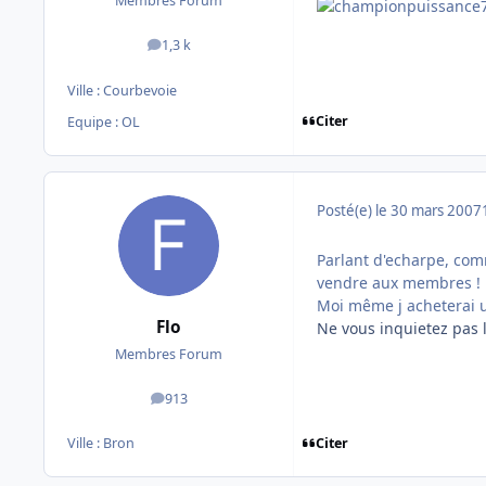
Membres Forum
1,3 k
messages
Ville :
Courbevoie
Citer
Equipe : OL
Posté(e)
le 30 mars 2007
Parlant d'echarpe, comm
vendre aux membres !
Moi même j acheterai u
Flo
Ne vous inquietez pas le
Membres Forum
913
messages
Citer
Ville :
Bron