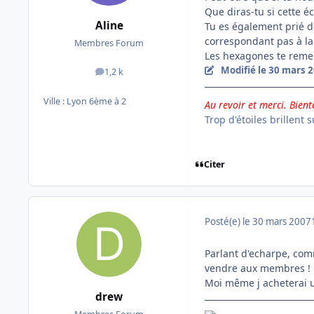
Que diras-tu si cette 
Aline
Tu es également prié de
correspondant pas à la 
Membres Forum
Les hexagones te remer
Modifié
le 30 mars 
1,2 k
messages
Ville :
Lyon 6ème à 2
Au revoir et merci. Bien
Trop d'étoiles brillent 
Citer
Posté(e)
le 30 mars 2007
Parlant d'echarpe, comm
vendre aux membres !
Moi même j acheterai u
drew