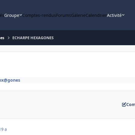
tés
Groupe
Comptes-rendus
Forums
Galerie
Calendrier
Activité
nes
ECHARPE HEXAGONES
Hex@gones
Com
19 a