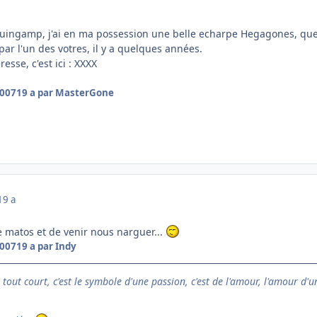
uingamp, j'ai en ma possession une belle echarpe Hegagones, que j
par l'un des votres, il y a quelques années.
esse, c'est ici : XXXX
2007
19 a
par MasterGone
19 a
 matos et de venir nous narguer...
2007
19 a
par Indy
e tout court, c'est le symbole d'une passion, c'est de l'amour, l'amour d'u