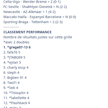
Celta-Vigo - Werder-Breme > 2 (0-1)
FC-Seville - Shakhtyor-Donetsk > N (2-2)
Newcastle - AZ-Alkmaar > 1 (4-2)
Maccabi-Haïfa - Espanyol-Barcelone > N (0-0)
Sporting-Braga - Tottenham > 2 (2-3)
-------------
CLASSEMENT PERFORMANCE
Nombre de résultats justes sur cette grille
*avec 2 doubles
1. *grege07-13 6
2. fafa76 5
3. *JTABG69 5
4. *ejilan 5
5. charly escp 4
6. steph 4
7. Bigben 91 4
8. TwoTi 4
9. *Seb 4
10. *Titouplin 4
11. *labellette 4
12. *Flashback 4
13. otaku 3