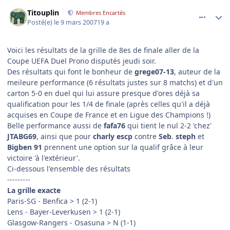
comment_160805
Author stats
Titouplin
Membres Encartés
Posté(e)
le 9 mars 2007
19 a
Voici les résultats de la grille de 8es de finale aller de la
Coupe UEFA Duel Prono disputés jeudi soir.
Des résultats qui font le bonheur de
grege07-13
, auteur de la
meileure performance (6 résultats justes sur 8 matchs) et d'un
carton 5-0 en duel qui lui assure presque d'ores déjà sa
qualification pour les 1/4 de finale (après celles qu'il a déjà
acquises en Coupe de France et en Ligue des Champions !)
Belle performance aussi de
fafa76
qui tient le nul 2-2 'chez'
JTABG69
, ainsi que pour
charly escp
contre
Seb
.
steph
et
Bigben 91
prennent une option sur la qualif grâce à leur
victoire 'à l'extérieur'.
Ci-dessous l'ensemble des résultats
---------
La grille exacte
Paris-SG - Benfica > 1 (2-1)
Lens - Bayer-Leverkusen > 1 (2-1)
Glasgow-Rangers - Osasuna > N (1-1)