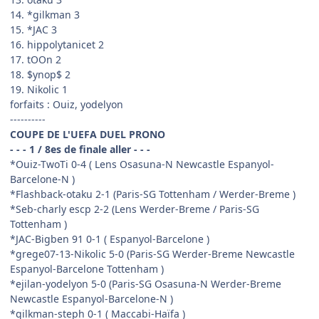
14. *gilkman 3
15. *JAC 3
16. hippolytanicet 2
17. tOOn 2
18. $ynop$ 2
19. Nikolic 1
forfaits : Ouiz, yodelyon
----------
COUPE DE L'UEFA DUEL PRONO
- - - 1 / 8es de finale aller - - -
*Ouiz-TwoTi 0-4 ( Lens Osasuna-N Newcastle Espanyol-
Barcelone-N )
*Flashback-otaku 2-1 (Paris-SG Tottenham / Werder-Breme )
*Seb-charly escp 2-2 (Lens Werder-Breme / Paris-SG
Tottenham )
*JAC-Bigben 91 0-1 ( Espanyol-Barcelone )
*grege07-13-Nikolic 5-0 (Paris-SG Werder-Breme Newcastle
Espanyol-Barcelone Tottenham )
*ejilan-yodelyon 5-0 (Paris-SG Osasuna-N Werder-Breme
Newcastle Espanyol-Barcelone-N )
*gilkman-steph 0-1 ( Maccabi-Haïfa )