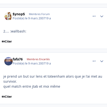
comment_160817
Author stats
$ynop$
Membres Forum
Posté(e)
le 9 mars 2007
19 a
2.... :wallbash:
Citer
comment_160846
Author stats
fafa76
Membres Encartés
Posté(e)
le 9 mars 2007
19 a
je prend un but sur lens et toteenham alors que je l'ai met au
survivor.
quel match entre jtab et moi même
Citer