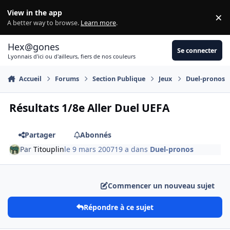
Aller au contenu
View in the app
×
Di
A better way to browse.
Learn more
.
Hex@gones
Se connecter
Lyonnais d'ici ou d'ailleurs, fiers de nos couleurs
Accueil
Forums
Section Publique
Jeux
Duel-pronos
Résultats 1/8e Aller Duel UEFA
Partager
Abonnés
Par
Titouplin
le 9 mars 2007
19 a
dans
Duel-pronos
Commencer un nouveau sujet
Répondre à ce sujet