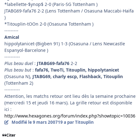
*labellette-$ynop$ 2-0 (Paris-SG Tottenham )
JTABG69-fafa76 2-2 (Lens Tottenham / Osasuna Maccabi-Haïfa
)
*Titouplin-tOOn 2-0 (Osasuna Tottenham )
---------
Amical
hippolytanicet-(Bigben 91) 1-3 (Osasuna / Lens Newcastle
Espanyol-Barcelone )
----------
Plus beau duel
:
JTABG69-fafa76
2-2
Plus beau but
:
fafa76, TwoTi, Titouplin, hippolytanicet
(Osasuna N),
JTABG69, charly escp, Flashback, Titouplin
(Tottenham 2)
----------
Attention, les matchs retour ont lieu dès la semaine prochaine
(mercredi 15 et jeudi 16 mars). La grille retour est disponible
ici :
http://www.hexagones.org/forum/index.php?showtopic=10036
Modifié
le 9 mars 2007
19 a
par Titouplin
Citer