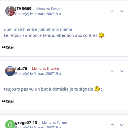
comment_160848
Author stats
JTABG69
Membres Forum
Posté(e)
le 9 mars 2007
19 a
quel match entre jtab et moi même
Le retour s'annonce tendu, attention aux contres
.
Citer
comment_160881
Author stats
fafa76
Membres Encartés
Posté(e)
le 9 mars 2007
19 a
toujours pas vu un but à domicile je te signale
;)
Citer
comment_160916
Author stats
grege07-13
Membres Forum
Posté(e)
le 9 mars 2007
19 a